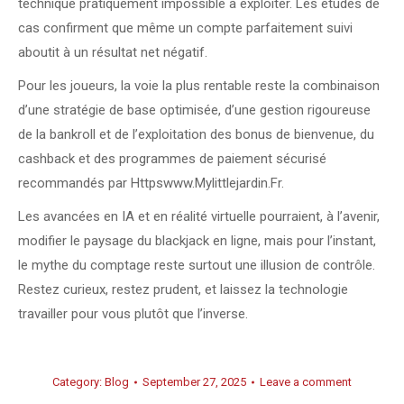
technique pratiquement impossible à exploiter. Les études de
cas confirment que même un compte parfaitement suivi
aboutit à un résultat net négatif.
Pour les joueurs, la voie la plus rentable reste la combinaison
d’une stratégie de base optimisée, d’une gestion rigoureuse
de la bankroll et de l’exploitation des bonus de bienvenue, du
cashback et des programmes de paiement sécurisé
recommandés par Httpswww.Mylittlejardin.Fr.
Les avancées en IA et en réalité virtuelle pourraient, à l’avenir,
modifier le paysage du blackjack en ligne, mais pour l’instant,
le mythe du comptage reste surtout une illusion de contrôle.
Restez curieux, restez prudent, et laissez la technologie
travailler pour vous plutôt que l’inverse.
Category:
Blog
September 27, 2025
Leave a comment