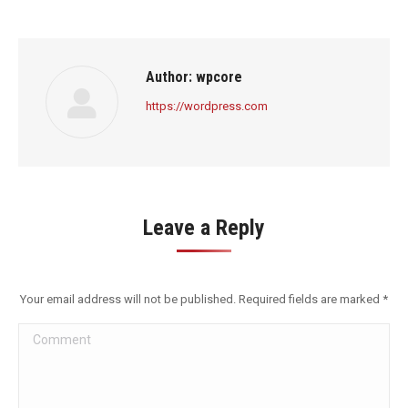
Author:
wpcore
https://wordpress.com
Leave a Reply
Your email address will not be published. Required fields are marked
*
Comment