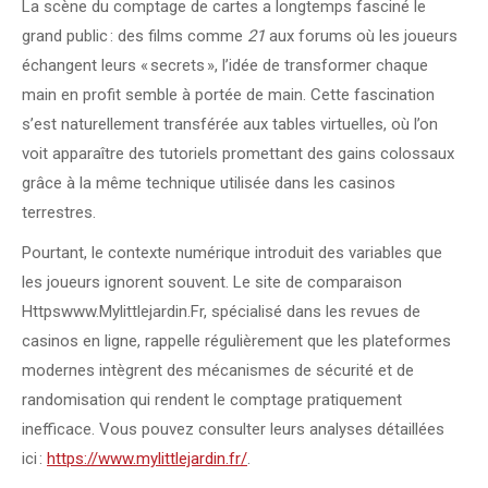
La scène du comptage de cartes a longtemps fasciné le
grand public : des films comme
21
aux forums où les joueurs
échangent leurs « secrets », l’idée de transformer chaque
main en profit semble à portée de main. Cette fascination
s’est naturellement transférée aux tables virtuelles, où l’on
voit apparaître des tutoriels promettant des gains colossaux
grâce à la même technique utilisée dans les casinos
terrestres.
Pourtant, le contexte numérique introduit des variables que
les joueurs ignorent souvent. Le site de comparaison
Httpswww.Mylittlejardin.Fr, spécialisé dans les revues de
casinos en ligne, rappelle régulièrement que les plateformes
modernes intègrent des mécanismes de sécurité et de
randomisation qui rendent le comptage pratiquement
inefficace. Vous pouvez consulter leurs analyses détaillées
ici :
https://www.mylittlejardin.fr/
.