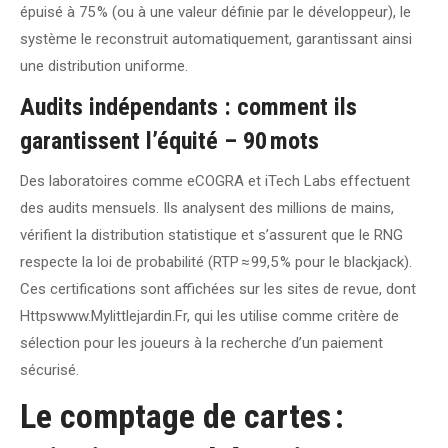
épuisé à 75 % (ou à une valeur définie par le développeur), le
système le reconstruit automatiquement, garantissant ainsi
une distribution uniforme.
Audits indépendants : comment ils
garantissent l’équité – 90 mots
Des laboratoires comme eCOGRA et iTech Labs effectuent
des audits mensuels. Ils analysent des millions de mains,
vérifient la distribution statistique et s’assurent que le RNG
respecte la loi de probabilité (RTP ≈ 99,5 % pour le blackjack).
Ces certifications sont affichées sur les sites de revue, dont
Httpswww.Mylittlejardin.Fr, qui les utilise comme critère de
sélection pour les joueurs à la recherche d’un paiement
sécurisé.
Le comptage de cartes :