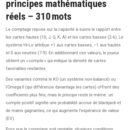
principes mathématiques
réels – 310 mots
Le comptage repose sur la capacité à suivre le rapport entre
les cartes hautes (10, J, Q, K, A) et les cartes basses (2‑6). Le
système Hi‑Lo attribue +1 aux cartes basses, –1 aux hautes
et 0 aux neutres (7‑9). En additionnant ces valeurs, le joueur
obtient un « compte » qui indique la densité de cartes
favorables restantes.
Des variantes comme le KO (un système non‑balancé) ou
l’Omega II (qui différencie davantage les cartes) offrent des
coefficients plus fins, mais le principe reste le même : un
compte positif signifie une probabilité accrue de blackjack et
de mains gagnantes, ce qui augmente l’espérance de valeur
(EV).
Pour que le comptage soit rentable, plusieurs conditions