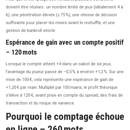
doivent être réunies : un nombre limité de jeux (idéalement 4 à
6), une pénétration élevée (≥ 75 %), une vitesse de décision
suffisante pour placer les mises avant le reshuffle, et une
gestion de bankroll stricte.
Espérance de gain avec un compte positif
– 120 mots
Lorsque le compte atteint +4 dans un sabot de six jeux,
l’avantage du joueur passe de –0,5 % à environ +1,2 %. Sur une
mise de 100 €, cela représente une espérance de gain de
+1,20 € par main. Multiplié par 100 mains, le profit théorique
s’élève à 120 €, avant prise en compte du spread, des frais de
transaction et du risque de variance.
Pourquoi le comptage échoue
en ligne – 260 mots