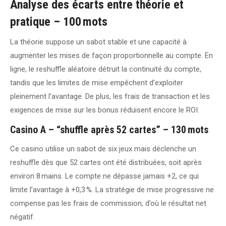
Analyse des écarts entre théorie et
pratique – 100 mots
La théorie suppose un sabot stable et une capacité à
augmenter les mises de façon proportionnelle au compte. En
ligne, le reshuffle aléatoire détruit la continuité du compte,
tandis que les limites de mise empêchent d’exploiter
pleinement l’avantage. De plus, les frais de transaction et les
exigences de mise sur les bonus réduisent encore le ROI.
Casino A – “shuffle après 52 cartes” – 130 mots
Ce casino utilise un sabot de six jeux mais déclenche un
reshuffle dès que 52 cartes ont été distribuées, soit après
environ 8 mains. Le compte ne dépasse jamais +2, ce qui
limite l’avantage à +0,3 %. La stratégie de mise progressive ne
compense pas les frais de commission, d’où le résultat net
négatif.