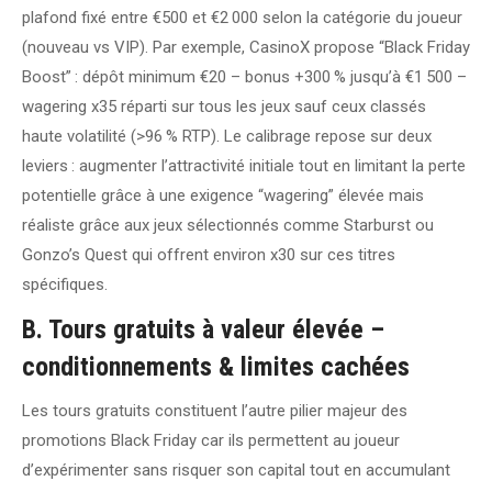
plafond fixé entre €500 et €2 000 selon la catégorie du joueur
(nouveau vs VIP). Par exemple, CasinoX propose “Black Friday
Boost” : dépôt minimum €20 – bonus +300 % jusqu’à €1 500 –
wagering x35 réparti sur tous les jeux sauf ceux classés
haute volatilité (>96 % RTP). Le calibrage repose sur deux
leviers : augmenter l’attractivité initiale tout en limitant la perte
potentielle grâce à une exigence “wagering” élevée mais
réaliste grâce aux jeux sélectionnés comme Starburst ou
Gonzo’s Quest qui offrent environ x30 sur ces titres
spécifiques.
B. Tours gratuits​​​ ​à​​​ ​valeur​​​ ​élevée​​​ ‌–​​​
‌conditionnements​​​ ‌&​​​ ‌limites​​​ ‌cachées
Les tours gratuits constituent l’autre pilier majeur des
promotions Black Friday car ils permettent au joueur
d’expérimenter sans risquer son capital tout en accumulant