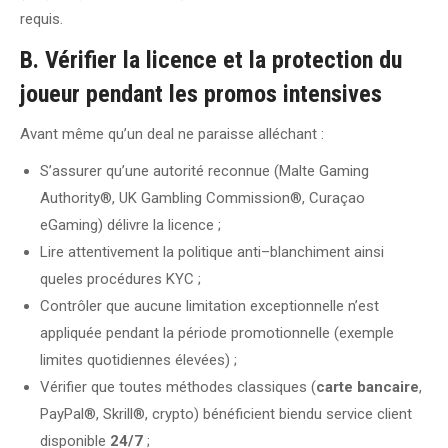
requis.
B. Vérifier la licence et la protection du
joueur pendant les promos intensives
Avant même qu’un deal ne paraisse alléchant :
S’assurer qu’une autorité reconnue (Malte Gaming
Authority®, UK Gambling Commission®, Curaçao
eGaming) délivre la licence ;
Lire attentivement la politique anti–blanchiment ainsi
queles procédures KYC ;
Contrôler que aucune limitation exceptionnelle n’est
appliquée pendant la période promotionnelle (exemple
limites quotidiennes élevées) ;
Vérifier que toutes méthodes classiques (
carte bancaire
,
PayPal®, Skrill®, crypto) bénéficient biendu service client
disponible
24/7
;