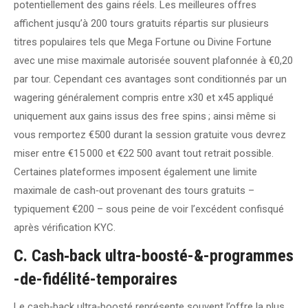
potentiellement des gains réels​. Les meilleures offres
affichent jusqu’à 200 tours gratuits répartis sur plusieurs
titres populaires tels que Mega Fortune ou Divine Fortune
avec une mise maximale autorisée souvent plafonnée à €0,20
par tour​. Cependant ces avantages sont conditionnés par un
wagering généralement compris entre x30 et x45 appliqué
uniquement aux gains issus des free spins ; ainsi même si
vous remportez €500 durant la session gratuite vous devrez
miser entre €15 000 et €22 500 avant tout retrait possible​.
Certaines plateformes imposent également une limite
maximale de cash‑out provenant des tours gratuits –
typiquement €200 – sous peine de voir l’excédent confisqué
après vérification KYC.
C. Cash‑back ultra​​-​boosté​​-​&​​-​programmes​​
-​de​​-​fidélité​​-​temporaires
Le cash‑back ultra‑boosté représente souvent l’offre la plus