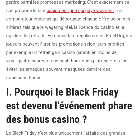
perdre parmi les promesses marketing. C’est exactement ce
que propose le site
casino en ligne qui paye vraiment
: un
comparateur impartial qui décortique chaque offre selon des
critères tels que le wagering réel, la licence du casino et la
rapidité des retraits. En consultant régulièrement Ereel.Org, les
joueurs peuvent filtrer les promotions selon leurs priorités –
par exemple un retrait gain casino garanti en moins de
vingt‑quatre heures ou un cash‑back sans plafond – et ainsi
éviter les arnaques souvent masquées derrière des
conditions floues.
I. Pourquoi le Black Friday
est devenu l’événement phare
des bonus casino ?
Le Black Friday n’est plus uniquement l’affaire des grandes