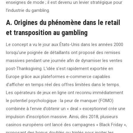
enseignes de mode ; il est devenu un levier stratégique pour
l’industrie du gambling.
A. Origines du phénomène dans le retail
et transposition au gambling
Le concept a vu le jour aux États-Unis dans les années 2000
lorsqu’une poignée de détaillants ont proposé des remises
massives pendant une journée afin de dynamiser les ventes
post‑Thanksgiving. L’idée s’est rapidement exportée en
Europe grâce aux plateformes e‑commerce capables
d’afficher en temps réel des offres limitées dans le temps.
Les opérateurs de jeux en ligne ont reconnu immédiatement
le potentiel psychologique : la peur de manquer (FOMO)
combinée à l’envie d’obtenir un « deal » exceptionnel crée une
impulsion d’inscription massive. Ainsi, dès 2018, plusieurs
casinos européens ont lancé des campagnes « Black Friday »,
proposant des bonus doublés ou triplés pour inciter les