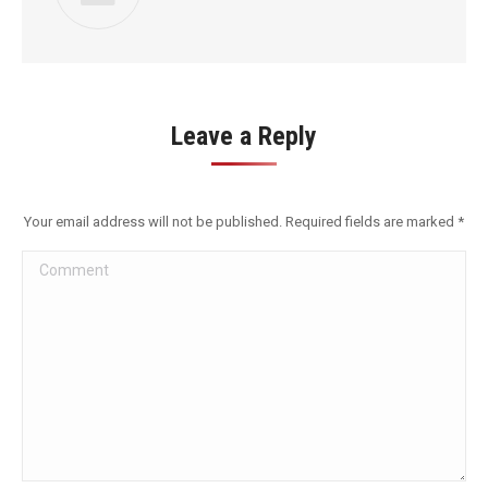
Leave a Reply
Your email address will not be published. Required fields are marked
*
Comment