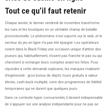
Tout ce qu’il faut retenir
Chaque année, le dernier vendredi de novembre transforme
les rues et les boutiques en un véritable champ de bataille
promotionnelle. Le phénomène s’est exporté sur le web, et le
secteur du jeu en ligne n’a pas été épargné. Les opérateurs
voient dans le Black Friday une occasion unique d’attirer des
joueurs qui, habituellement, n’osent pas franchir le pas ou qui
cherchent à recharger leurs comptes avant les fêtes. Pour
répondre à cette demande explosive, les marques rivalisent
d’ingéniosité : gros bonus de dépôt, tours gratuits à valeur
élevée, cash‑back multiplié, voire des programmes de fidélité
temporaires qui ne durent que quelques jours.
Dans ce contexte hyper concurrentiel, il devient indispensable
de s’appuyer sur une analyse indépendante pour ne pas se