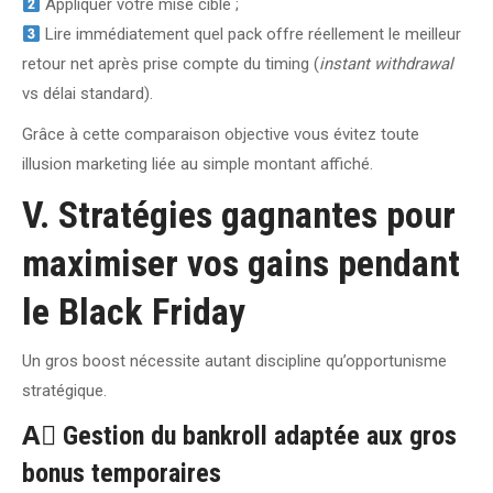
Appliquer votre mise cible ;
Lire immédiatement quel pack offre réellement le meilleur
retour net après prise compte du timing (
instant withdrawal
vs délai standard).
Grâce à cette comparaison objective vous évitez toute
illusion marketing liée au simple montant affiché.
V. Stratégies gagnantes pour
maximiser vos gains pendant
le Black Friday
Un gros boost nécessite autant discipline qu’opportunisme
stratégique.
A️⃣ Gestion du bankroll adaptée aux gros
bonus temporaires