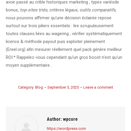
avoir passé au crible historiques marketing , types variésde
bonus
, top‐sites triés
, critères légaux
, outils comparatifs
,
nous pouvons affirmer qu’une décision éclairée repose
surtout sur trois piliers essentiels : lire scrupuleusement
toutes clauses liées au wagering , vérifier systématiquement
licence & méthode payout puis exploiter pleinement
(Ereel.org) afin mesurer réellement quel pack génère meilleur
ROI.* Rappelez-vous cependant qu’un gros boost n’est qu’un
moyen supplémentaire…
Category:
Blog
September 5, 2025
Leave a comment
Author:
wpcore
https://wordpress.com