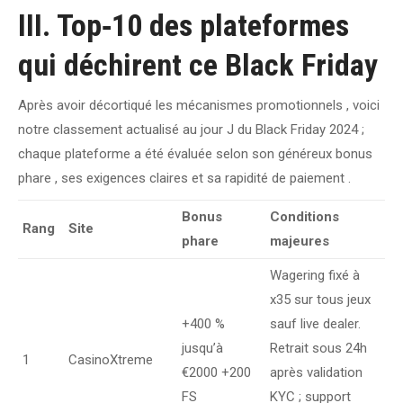
III. Top‑10 des plateformes
qui déchirent ce Black Friday
Après avoir décortiqué les mécanismes promotionnels , voici
notre classement actualisé au jour J du Black Friday 2024 ;
chaque plateforme a été évaluée selon son généreux bonus
phare , ses exigences claires et sa rapidité de paiement .
Bonus
Conditions
Rang
Site
phare
majeures
Wagering fixé à
x35 sur tous jeux
+400 %
sauf live dealer.
jusqu’à
Retrait sous 24h
1
CasinoXtreme
€2000 +200
après validation
FS
KYC ; support