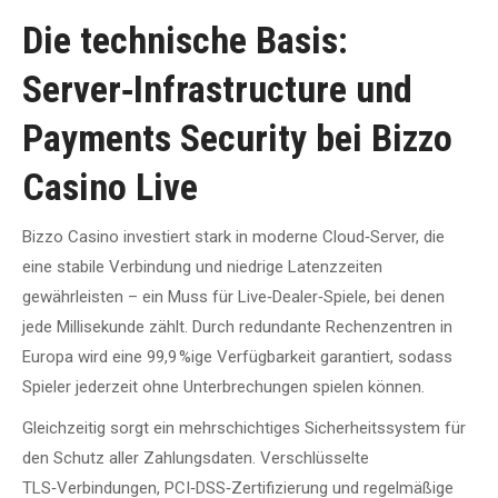
Die technische Basis:
Server‑Infrastructure und
Payments Security bei Bizzo
Casino Live
Bizzo Casino investiert stark in moderne Cloud‑Server, die
eine stabile Verbindung und niedrige Latenzzeiten
gewährleisten – ein Muss für Live‑Dealer‑Spiele, bei denen
jede Millisekunde zählt. Durch redundante Rechenzentren in
Europa wird eine 99,9 %ige Verfügbarkeit garantiert, sodass
Spieler jederzeit ohne Unterbrechungen spielen können.
Gleichzeitig sorgt ein mehrschichtiges Sicherheitssystem für
den Schutz aller Zahlungsdaten. Verschlüsselte
TLS‑Verbindungen, PCI‑DSS‑Zertifizierung und regelmäßige