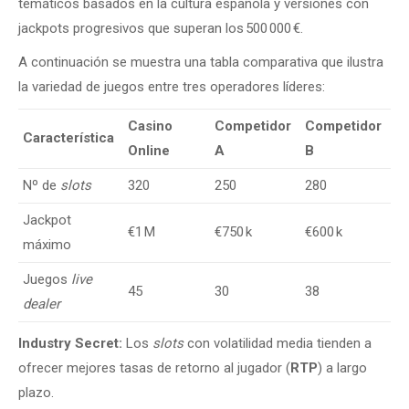
temáticos basados en la cultura española y versiones con
jackpots progresivos que superan los 500 000 €.
A continuación se muestra una tabla comparativa que ilustra
la variedad de juegos entre tres operadores líderes:
Casino
Competidor
Competidor
Característica
Online
A
B
Nº de
slots
320
250
280
Jackpot
€1 M
€750 k
€600 k
máximo
Juegos
live
45
30
38
dealer
Industry Secret:
Los
slots
con volatilidad media tienden a
ofrecer mejores tasas de retorno al jugador (
RTP
) a largo
plazo.