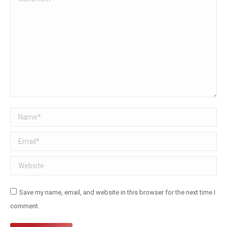
Name *
Email *
Website
Save my name, email, and website in this browser for the next time I
comment.