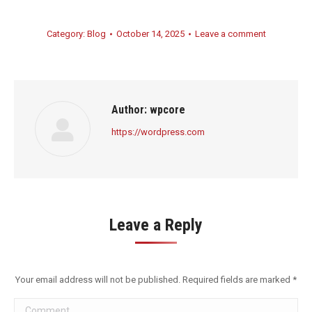
Category:
Blog
October 14, 2025
Leave a comment
Author:
wpcore
https://wordpress.com
Leave a Reply
Your email address will not be published. Required fields are marked
*
Comment