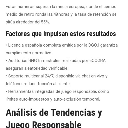
Estos números superan la media europea, donde el tiempo
medio de retiro ronda las 48 horas y la tasa de retención se
sitúa alrededor del 55 %.
Factores que impulsan estos resultados
• Licencia española completa emitida por la DGOJ garantiza
cumplimiento normativo.
• Auditorías RNG trimestrales realizadas por eCOGRA
aseguran aleatoriedad verificable.
• Soporte multicanal 24/7, disponible vía chat en vivo y
teléfono, reduce fricción al cliente.
• Herramientas integradas de juego responsable, como
límites auto‑impuestos y auto‑exclusión temporal.
Análisis de Tendencias y
Juego Responsable