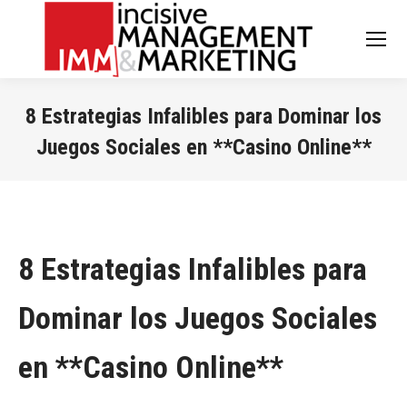
8 Estrategias Infalibles para Dominar los
Juegos Sociales en **Casino Online**
You are here:
8 Estrategias Infalibles para
Dominar los Juegos Sociales
en **Casino Online**