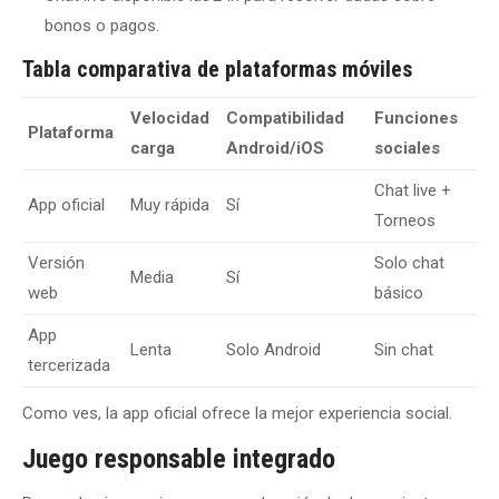
bonos o pagos.
Tabla comparativa de plataformas móviles
Velocidad
Compatibilidad
Funciones
Plataforma
carga
Android/iOS
sociales
Chat live +
App oficial
Muy rápida
Sí
Torneos
Versión
Solo chat
Media
Sí
web
básico
App
Lenta
Solo Android
Sin chat
tercerizada
Como ves, la app oficial ofrece la mejor experiencia social.
Juego responsable integrado