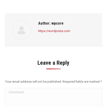
Author:
wpcore
https://wordpress.com
Leave a Reply
Your email address will not be published. Required fields are marked
*
Comment