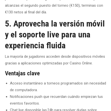
alcanzas el segundo puesto del torneo (€150), terminas con
€130 netos al final del día.
5. Aprovecha la versión móvil
y el soporte live para una
experiencia fluida
La mayoría de jugadores acceden desde dispositivos móviles
gracias a aplicaciones optimizadas por Casino Online.
Ventajas clave
Acceso instantáneo a torneos programados sin necesidad
de computadora.
Notificaciones push que recuerdan cuándo empiezan tus
eventos favoritos.
Chat live disponible las 24h para resolver dudas sobre