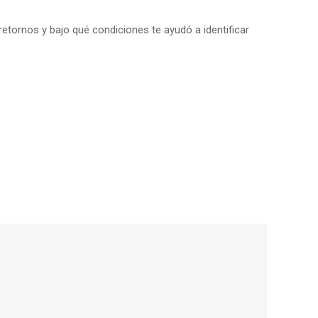
retornos y bajo qué condiciones te ayudó a identificar