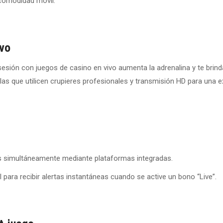
comodidad móvil.
ivo
 sesión con juegos de casino en vivo aumenta la adrenalina y te bri
las que utilicen crupieres profesionales y transmisión HD para una e
os simultáneamente mediante plataformas integradas.
 para recibir alertas instantáneas cuando se active un bono “Live”.