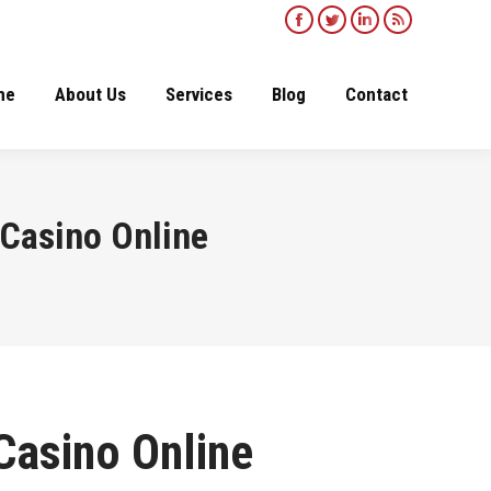
Facebook
Twitter
Linkedin
Rss
page
page
page
page
opens
opens
opens
opens
me
About Us
Services
Blog
Contact
in
in
in
in
new
new
new
new
window
window
window
window
 Casino Online
Casino Online