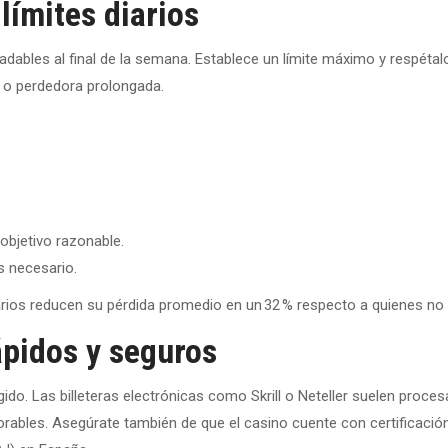
límites diarios
dables al final de la semana. Establece un límite máximo y respétalo
a o perdedora prolongada.
objetivo razonable.
es necesario.
rios reducen su pérdida promedio en un 32 % respecto a quienes no 
ápidos y seguros
do. Las billeteras electrónicas como Skrill o Neteller suelen proc
borables. Asegúrate también de que el casino cuente con certificaci