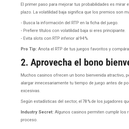
El primer paso para mejorar tus probabilidades es mirar e
plazo. La volatilidad baja significa que los premios son
‑ Busca la información del RTP en la ficha del juego.
‑ Prefiere títulos con volatilidad baja si eres principiante.
‑ Evita slots con RTP inferior al 94 %.
Pro Tip:
Anota el RTP de tus juegos favoritos y compáral
2. Aprovecha el bono bienv
Muchos casinos ofrecen un bono bienvenida atractivo, pe
alargar innecesariamente tu tiempo de juego antes de pode
excesivas.
Según estadísticas del sector, el 78 % de los jugadores q
Industry Secret:
Algunos casinos permiten cumplir los r
proceso.