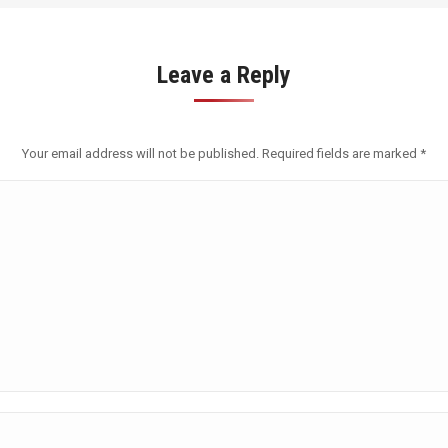
Leave a Reply
Your email address will not be published. Required fields are marked
*