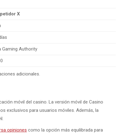
etidor X
h
días
a Gaming Authority
00
aciones adicionales.
icación móvil del casino. La versión móvil de Casino
onos exclusivos para usuarios móviles. Además, la
l.
rsa opiniones
como la opción más equilibrada para