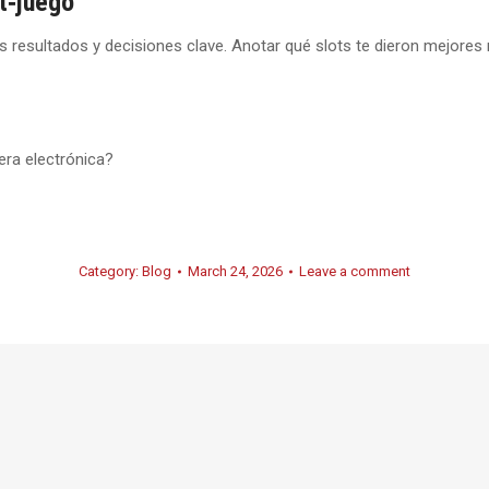
t‑juego
s resultados y decisiones clave. Anotar qué slots te dieron mejores 
era electrónica?
Category:
Blog
March 24, 2026
Leave a comment