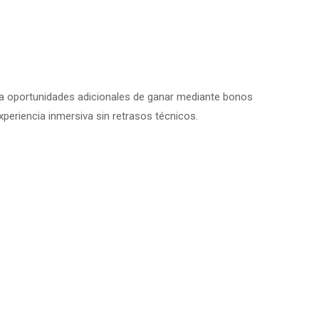
nda oportunidades adicionales de ganar mediante bonos
xperiencia inmersiva sin retrasos técnicos.