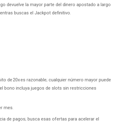
uego devuelve la mayor parte del dinero apostado a largo
ntras buscas el Jackpot definitivo.
sito de 20x es razonable; cualquier número mayor puede
el bono incluya juegos de slots sin restricciones
er mes.
ia de pagos; busca esas ofertas para acelerar el