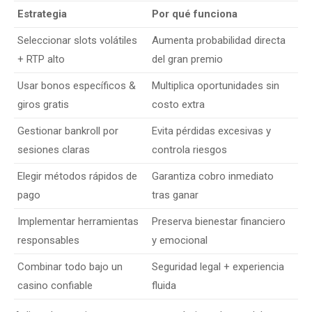
Estrategia
Por qué funciona
Seleccionar slots volátiles
Aumenta probabilidad directa
+ RTP alto
del gran premio
Usar bonos específicos &
Multiplica oportunidades sin
giros gratis
costo extra
Gestionar bankroll por
Evita pérdidas excesivas y
sesiones claras
controla riesgos
Elegir métodos rápidos d​e
Garantiza cobro inmediato
pago
tras ganar
Implementar herramientas
Preserva bienestar financiero
responsables
y emocional
Combinar todo bajo un
Seguridad legal + experiencia
casino confiable
fluida