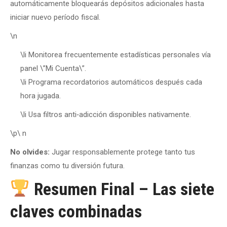
automáticamente bloquearás depósitos adicionales hasta
iniciar nuevo período fiscal.
\n
\li Monitorea frecuentemente estadísticas personales vía
panel \”Mi Cuenta\”.
\li Programa recordatorios automáticos después cada
hora jugada.
\li Usa filtros anti‑adicción disponibles nativamente.
\p\ n
No olvides:
Jugar responsablemente protege tanto tus
finanzas como tu diversión futura.
Resumen Final – Las siete
claves combinadas