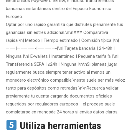
electrónicos PayPal® o Skrill®, e incluso transferencias
bancarias instantáneas dentro del Espacio Económico
Europeo.
Optar por uno rápido garantiza que disfrutes plenamente tus
ganancias sin estrés adicional.\n\n### Comparativa
rápida:\n| Método | Tiempo estimado | Comisión típica |\n|
——–|—————-|—————-|\n| Tarjeta bancaria | 24‑48h |
Ninguna |\n| E‑wallets | Instantáneo | Pequeña tarifa % |\n|
Transferencia SEPA | ≤24h | Ninguna |\n\nSi planeas jugar
regularmente busca siempre tener activo al menos un
monedero electrónico compatible;\neste suele ser más veloz
tanto para depósitos como retiradas.\n\nRecuerda validar
previamente tu cuenta cargando documentos oficiales
requeridos por reguladores europeos —el proceso suele
completarse en menosde 24 horas si envías datos claros.
Utiliza herramientas