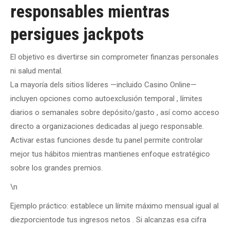
responsables mientras
persigues jackpots
El objetivo es divertirse sin comprometer finanzas personales
ni salud mental.
La mayoría dels sitios líderes —incluido Casino Online—
incluyen opciones como autoexclusión temporal , límites
diarios o semanales sobre depósito/gasto , así como acceso
directo a organizaciones dedicadas al juego responsable.
Activar estas funciones desde tu panel permite controlar
mejor tus hábitos mientras mantienes enfoque estratégico
sobre los grandes premios.
\n
Ejemplo práctico: establece un límite máximo mensual igual al
diezporciento​de tus ingresos netos . Si alcanzas esa cifra