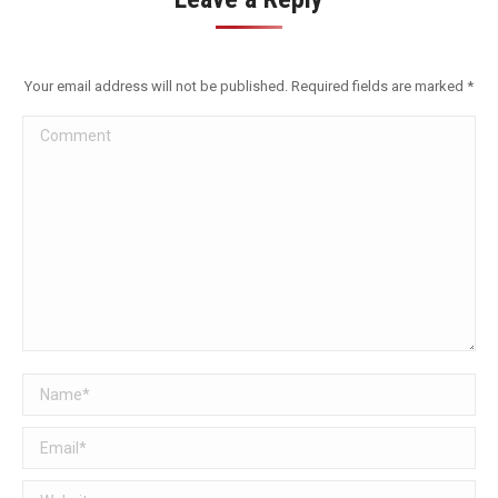
Your email address will not be published. Required fields are marked
*
Comment
Name *
Email *
Website