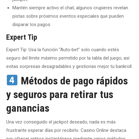
Mantén siempre activo el chat; algunos crupieres revelan
pistas sobre próximos eventos especiales que pueden
disparar los pagos.
Expert Tip
Expert Tip: Usa la función “Auto‑bet” solo cuando estés
seguro del límite máximo permitido por la tabla del juego; así
evitas sorpresas desagradables y gestionas mejor tu bankroll.
Métodos de pago rápidos
y seguros para retirar tus
ganancias
Una vez conseguido el jackpot deseado, nada es más
frustrante esperar días por recibirlo. Casino Online destaca
por ofrecer retiros instantáneos mediante varios métodos