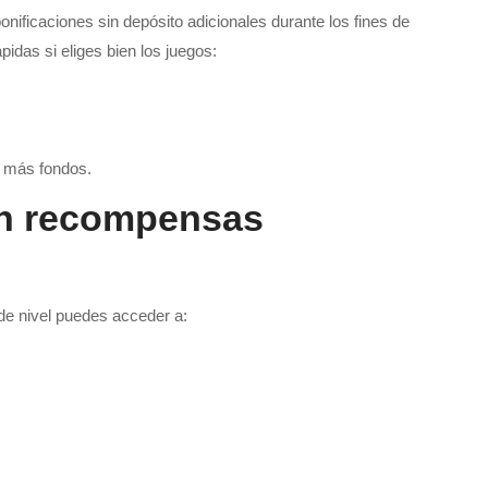
nificaciones sin depósito adicionales durante los fines de
das si eliges bien los juegos:
r más fondos.
tén recompensas
de nivel puedes acceder a: