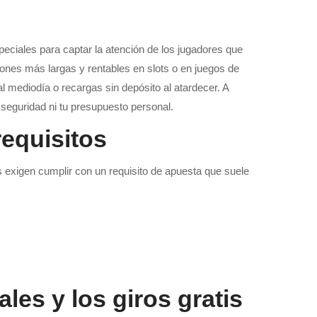
speciales para captar la atención de los jugadores que
ones más largas y rentables en slots o en juegos de
 mediodía o recargas sin depósito al atardecer. A
 seguridad ni tu presupuesto personal.
requisitos
os exigen cumplir con un requisito de apuesta que suele
es y los giros gratis