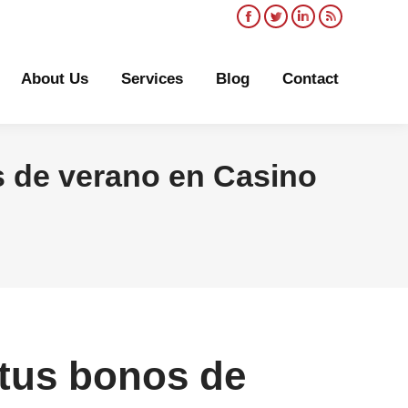
Facebook
Twitter
Linkedin
Rss
page
page
page
page
opens
opens
opens
opens
About Us
Services
Blog
Contact
in
in
in
in
new
new
new
new
window
window
window
window
s de verano en Casino
 tus bonos de