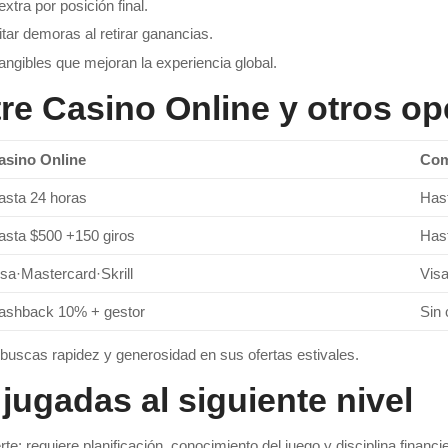
tra por posición final.
tar demoras al retirar ganancias.
ngibles que mejoran la experiencia global.
re Casino Online y otros o
asino Online
Com
asta 24 horas
Has
asta $500 +150 giros
Has
isa·Mastercard·Skrill
Visa
ashback 10% + gestor
Sin
buscas rapidez y generosidad en sus ofertas estivales.
jugadas al siguiente nivel
e; requiere planificación, conocimiento del juego y disciplina financ