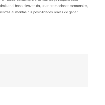
—optimizar el bono bienvenida, usar promociones semanales,
ientras aumentas tus posibilidades reales de ganar.