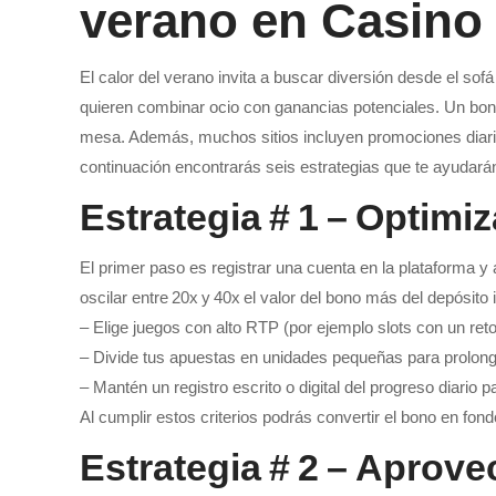
verano en Casino
El calor del verano invita a buscar diversión desde el sof
quieren combinar ocio con ganancias potenciales. Un bon
mesa. Además, muchos sitios incluyen promociones diarias 
continuación encontrarás seis estrategias que te ayudará
Estrategia # 1 – Optimi
El primer paso es registrar una cuenta en la plataforma y
oscilar entre 20x y 40x el valor del bono más del depósito 
– Elige juegos con alto RTP (por ejemplo slots con un ret
– Divide tus apuestas en unidades pequeñas para prolongar
– Mantén un registro escrito o digital del progreso diario par
Al cumplir estos criterios podrás convertir el bono en fon
Estrategia # 2 – Aprov