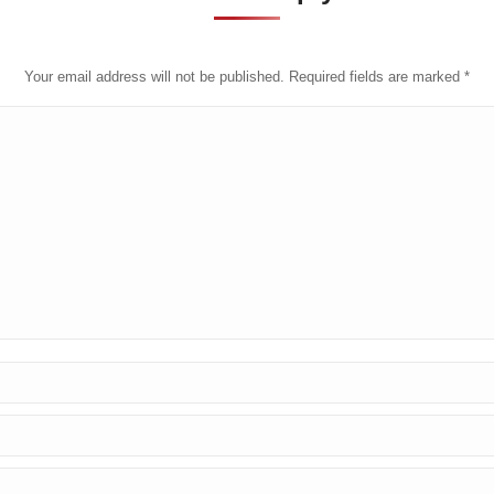
Your email address will not be published. Required fields are marked
*