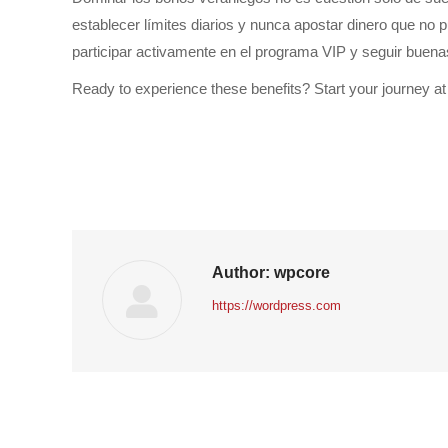
establecer límites diarios y nunca apostar dinero que no 
participar activamente en el programa VIP y seguir buenas
Ready to experience these benefits? Start your journey a
Author:
wpcore
https://wordpress.com