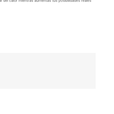
r del calor mientras aumentas tus posibilidades reales