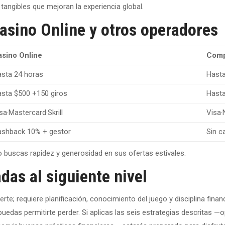
angibles que mejoran la experiencia global.
asino Online y otros operadores
asino Online
Comp
sta 24 horas
Hasta
sta $500 +150 giros
Hast
sa·Mastercard·Skrill
Visa·
shback 10% + gestor
Sin c
 buscas rapidez y generosidad en sus ofertas estivales.
das al siguiente nivel
te; requiere planificación, conocimiento del juego y disciplina fina
puedas permitirte perder. Si aplicas las seis estrategias descritas 