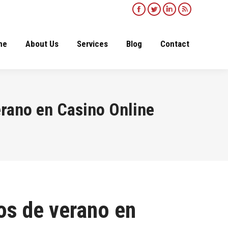
Facebook
Twitter
Linkedin
Rss
page
page
page
page
opens
opens
opens
opens
me
About Us
Services
Blog
Contact
in
in
in
in
new
new
new
new
window
window
window
window
erano en Casino Online
os de verano en