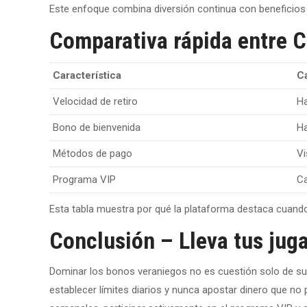
Este enfoque combina diversión continua con beneficios t
Comparativa rápida entre C
Característica
C
Velocidad de retiro
Ha
Bono de bienvenida
Ha
Métodos de pago
Vi
Programa VIP
Ca
Esta tabla muestra por qué la plataforma destaca cuando
Conclusión – Lleva tus juga
Dominar los bonos veraniegos no es cuestión solo de suer
establecer límites diarios y nunca apostar dinero que no 