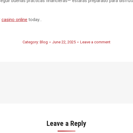
eguir buenas prácticas financieras— estarás preparado para disfruta
t
casino online
today…
Category:
Blog
June 22, 2025
Leave a comment
Leave a Reply