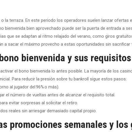
fá o la terraza. En este periodo los operadores suelen lanzar ofertas
o bienvenida bien aprovechado puede ser la puerta de entrada a ses
 que se adaptan al ritmo relajado del verano, como giros gratuitos
n a sacar el máximo provecho a estas oportunidades sin sacrificar 
l bono bienvenida y sus requisitos
 activar el bono bienvenida lo antes posible. La mayoría de los casi
inicial. Para reducir la presión sobre tu bankroll sigue estos pasos:
orno al jugador del 96% o más).
r el número de vueltas antes de alcanzar el requisito total.
ra evitar sorpresas al solicitar el retiro.
ndos reales sin arriesgar demasiado capital propio.
las promociones semanales y los g