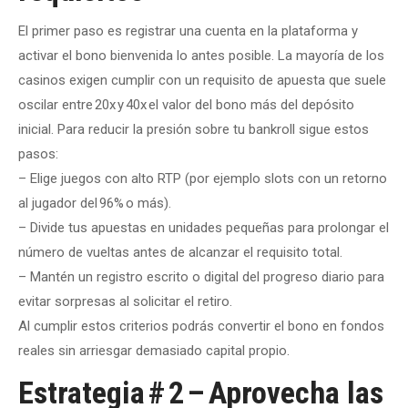
El primer paso es registrar una cuenta en la plataforma y
activar el bono bienvenida lo antes posible. La mayoría de los
casinos exigen cumplir con un requisito de apuesta que suele
oscilar entre 20x y 40x el valor del bono más del depósito
inicial. Para reducir la presión sobre tu bankroll sigue estos
pasos:
– Elige juegos con alto RTP (por ejemplo slots con un retorno
al jugador del 96% o más).
– Divide tus apuestas en unidades pequeñas para prolongar el
número de vueltas antes de alcanzar el requisito total.
– Mantén un registro escrito o digital del progreso diario para
evitar sorpresas al solicitar el retiro.
Al cumplir estos criterios podrás convertir el bono en fondos
reales sin arriesgar demasiado capital propio.
Estrategia # 2 – Aprovecha las