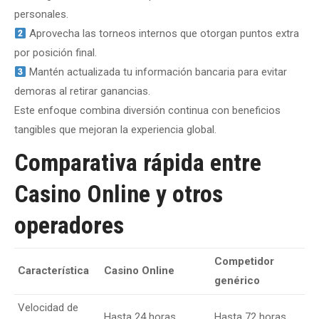
personales.
Aprovecha las torneos internos que otorgan puntos extra
por posición final.
Mantén actualizada tu información bancaria para evitar
demoras al retirar ganancias.
Este enfoque combina diversión continua con beneficios
tangibles que mejoran la experiencia global.
Comparativa rápida entre
Casino Online y otros
operadores
Competidor
Característica
Casino Online
genérico
Velocidad de
Hasta 24 horas
Hasta 72 horas