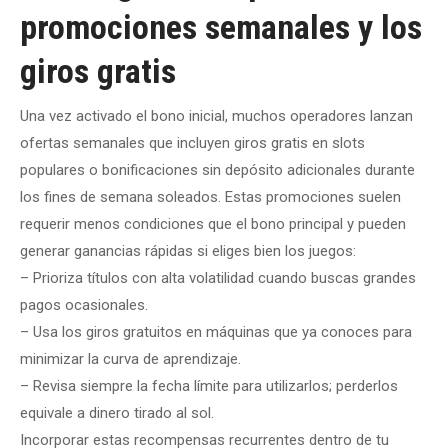
promociones semanales y los
giros gratis
Una vez activado el bono inicial, muchos operadores lanzan
ofertas semanales que incluyen giros gratis en slots
populares o bonificaciones sin depósito adicionales durante
los fines de semana soleados. Estas promociones suelen
requerir menos condiciones que el bono principal y pueden
generar ganancias rápidas si eliges bien los juegos:
– Prioriza títulos con alta volatilidad cuando buscas grandes
pagos ocasionales.
– Usa los giros gratuitos en máquinas que ya conoces para
minimizar la curva de aprendizaje.
– Revisa siempre la fecha límite para utilizarlos; perderlos
equivale a dinero tirado al sol.
Incorporar estas recompensas recurrentes dentro de tu