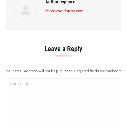
Author:
wpcore
https://wordpress.com
Leave a Reply
Your email address will not be published. Required fields are marked
*
Comment