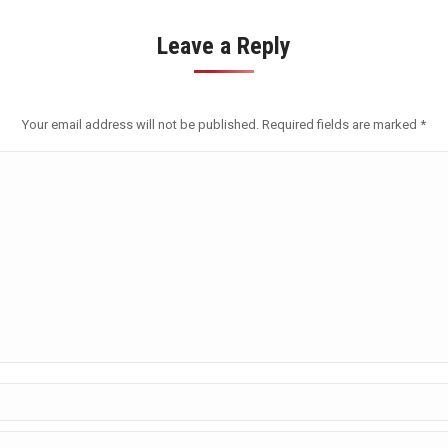
Leave a Reply
Your email address will not be published. Required fields are marked
*