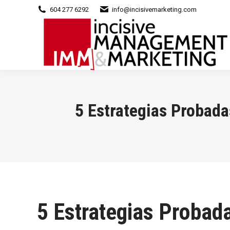
604 277 6292
info@incisivemarketing.com
5 Estrategias Probada
5 Estrategias Probad