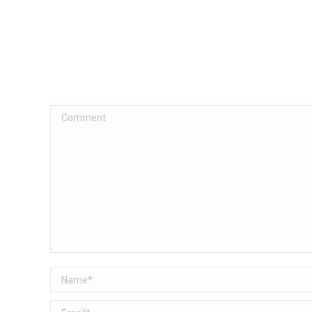
Comment
Name *
Email *