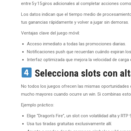
entre 5 y 15 giros adicionales al completar acciones como 
Los datos indican que el tiempo medio de procesamiento d
tus ganancias rápidamente y volver a jugar sin demoras.​
Ventajas clave del juego móvil:
Acceso inmediato a todas las promociones diarias.
Notificaciones push que recuerdan cuándo expiran los
Interfaz optimizada que mejora la velocidad de carga d
Selecciona slots con alt
No todos los juegos ofrecen las mismas oportunidades c
mucho mayores cuando ocurre un win.​ Si combinas estos j
Ejemplo práctico:
Elige “Dragon’s Fire”, un slot con volatilidad alta y RTP 
Usa tus tiradas gratuitas exclusivamente allí.