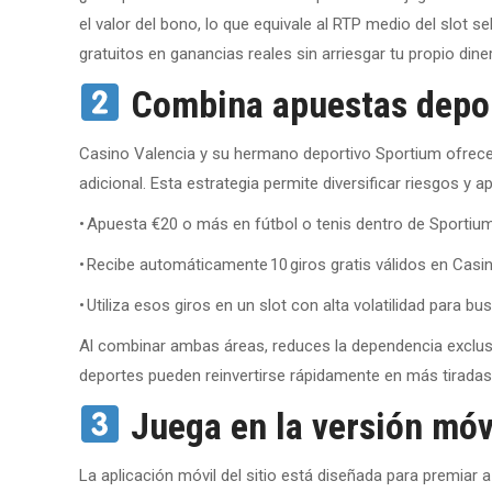
el valor del bono, lo que equivale al RTP medio del slot se
gratuitos en ganancias reales sin arriesgar tu propio dine
Combina apuestas depor
Casino Valencia y su hermano deportivo Sportium ofrecen
adicional.​ Esta estrategia permite diversificar riesgos y
• Apuesta €20 o más en fútbol o tenis dentro de Sportium
• Recibe automáticamente 10 giros gratis válidos en Casin
• Utiliza esos giros en un slot con alta volatilidad para b
Al combinar ambas áreas, reduces la dependencia exclusiv
deportes pueden reinvertirse rápidamente en más tiradas 
Juega en la versión móvi
La aplicación móvil del sitio está diseñada para premiar