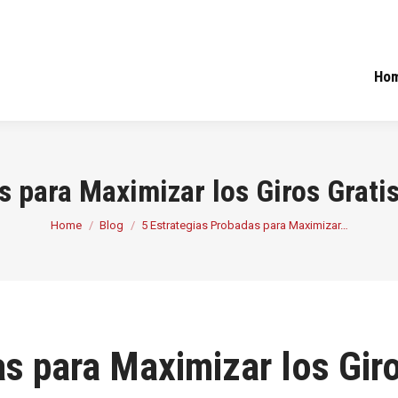
Ho
s para Maximizar los Giros Grati
You are here:
Home
Blog
5 Estrategias Probadas para Maximizar…
as para Maximizar los Gir