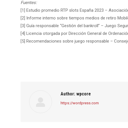
Fuentes:
[1] Estudio promedio RTP slots España 2023 – Asociaci
[2] Informe interno sobre tiempos medios de retiro Mobile
[3] Guía responsable “Gestión del bankroll” – Juego Segur
[4] Licencia otorgada por Dirección General de Ordenació
[5] Recomendaciones sobre juego responsable – Consejo 
Author:
wpcore
https://wordpress.com