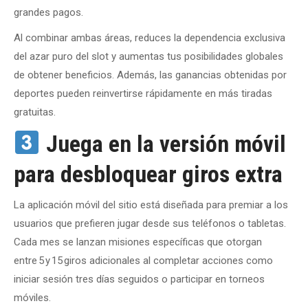
grandes pagos.
Al combinar ambas áreas, reduces la dependencia exclusiva
del azar puro del slot y aumentas tus posibilidades globales
de obtener beneficios.​ Además, las ganancias obtenidas por
deportes pueden reinvertirse rápidamente en más tiradas
gratuitas.
Juega en la versión móvil
para desbloquear giros extra
La aplicación móvil del sitio está diseñada para premiar a los
usuarios que prefieren jugar desde sus teléfonos o tabletas.​
Cada mes se lanzan misiones específicas que otorgan
entre 5 y 15 giros adicionales al completar acciones como
iniciar sesión tres días seguidos o participar en torneos
móviles.​