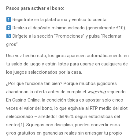
Pasos para activar el bono:
Regístrate en la plataforma y verifica tu cuenta.
Realiza el depósito mínimo indicado (generalmente €10).
Dirígete a la sección “Promociones” y pulsa “Reclamar
giros”.
Una vez hecho esto, los giros aparecen automáticamente en
tu saldo de juego y están listos para usarse en cualquiera de
los juegos seleccionados por la casa.​
¿Por qué funciona tan bien? Porque muchos jugadores
abandonan la oferta antes de cumplir el
wagering
requerido.
En Casino Online, la condición típica es apostar solo cinco
veces el valor del bono, lo que equivale al RTP medio del slot
seleccionado – alrededor del 96 % según estadísticas del
sector​[1]​. Si juegas con disciplina, puedes convertir esos
giros gratuitos en ganancias reales sin arriesgar tu propio