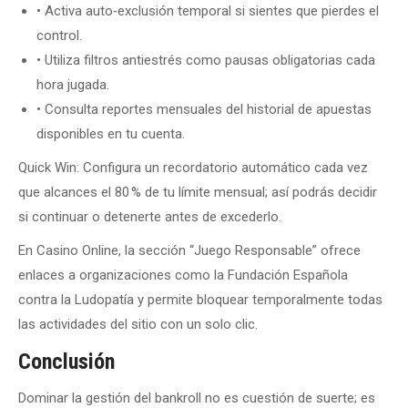
• Activa auto‑exclusión temporal si sientes que pierdes el
control.
• Utiliza filtros antiestrés como pausas obligatorias cada
hora jugada.
• Consulta reportes mensuales del historial de apuestas
disponibles en tu cuenta.
Quick Win: Configura un recordatorio automático cada vez
que alcances el 80 % de tu límite mensual; así podrás decidir
si continuar o detenerte antes de excederlo.
En Casino Online, la sección “Juego Responsable” ofrece
enlaces a organizaciones como la Fundación Española
contra la Ludopatía y permite bloquear temporalmente todas
las actividades del sitio con un solo clic.
Conclusión
Dominar la gestión del bankroll no es cuestión de suerte; es