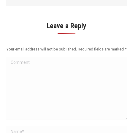
Leave a Reply
Your email address will not be published. Required fields are marked
*
Comment
Name *