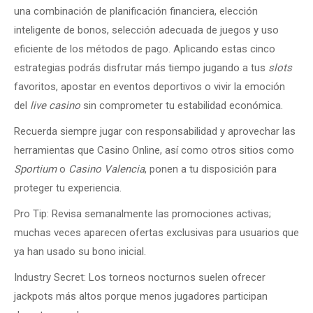
una combinación de planificación financiera, elección
inteligente de bonos, selección adecuada de juegos y uso
eficiente de los métodos de pago. Aplicando estas cinco
estrategias podrás disfrutar más tiempo jugando a tus
slots
favoritos, apostar en eventos deportivos o vivir la emoción
del
live casino
sin comprometer tu estabilidad económica.
Recuerda siempre jugar con responsabilidad y aprovechar las
herramientas que Casino Online, así como otros sitios como
Sportium
o
Casino Valencia
, ponen a tu disposición para
proteger tu experiencia.
Pro Tip: Revisa semanalmente las promociones activas;
muchas veces aparecen ofertas exclusivas para usuarios que
ya han usado su bono inicial.
Industry Secret: Los torneos nocturnos suelen ofrecer
jackpots más altos porque menos jugadores participan