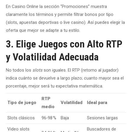
En Casino Online la sección “Promociones” muestra
claramente los términos y permite filtrar bonos por tipo
(slots, apuestas deportivas o live casino). Así puedes elegir la
oferta que mejor se adapte a tu estilo.
3. Elige Juegos con Alto RTP
y Volatilidad Adecuada
No todos los
slots
son iguales. El RTP (retorno al jugador)
indica cuánto se devuelve a largo plazo; cuanto mayor sea el
porcentaje, mejor será tu expectativa matemática.
RTP
Tipo de juego
Volatilidad
Ideal para
medio
Slots clásicos
96‑98 %
Baja
Sesiones largas
Video slots
Buscadores de