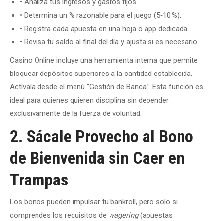
• Analiza tus ingresos y gastos fijos.
• Determina un % razonable para el juego (5‑10 %).
• Registra cada apuesta en una hoja o app dedicada.
• Revisa tu saldo al final del día y ajusta si es necesario.
Casino Online incluye una herramienta interna que permite
bloquear depósitos superiores a la cantidad establecida.
Actívala desde el menú “Gestión de Banca”. Esta función es
ideal para quienes quieren disciplina sin depender
exclusivamente de la fuerza de voluntad.
2. Sácale Provecho al Bono
de Bienvenida sin Caer en
Trampas
Los bonos pueden impulsar tu bankroll, pero solo si
comprendes los requisitos de
wagering
(apuestas