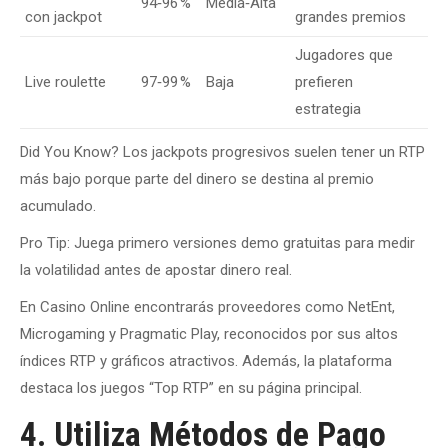
94‑96 %
Media‑Alta
con jackpot
grandes premios
Jugadores que
Live roulette
97‑99 %
Baja
prefieren
estrategia
Did You Know? Los jackpots progresivos suelen tener un RTP
más bajo porque parte del dinero se destina al premio
acumulado.
Pro Tip: Juega primero versiones demo gratuitas para medir
la volatilidad antes de apostar dinero real.
En Casino Online encontrarás proveedores como NetEnt,
Microgaming y Pragmatic Play, reconocidos por sus altos
índices RTP y gráficos atractivos. Además, la plataforma
destaca los juegos “Top RTP” en su página principal.
4. Utiliza Métodos de Pago