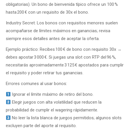
obligatorias). Un bono de bienvenida típico ofrece un 100 %
hasta 200 € con un requisito de 30x el bono.
Industry Secret: Los bonos con requisitos menores suelen
acompañarse de límites máximos en ganancias; revisa
siempre esos detalles antes de aceptar la oferta.
Ejemplo práctico: Recibes 100 € de bono con requisito 30x →
debes apostar 3 000 €. Si juegas una slot con RTP del 96 %,
necesitarás aproximadamente 3 125 € apostados para cumplir
el requisito y poder retirar tus ganancias.
Errores comunes al usar bonos:
Ignorar el límite máximo de retiro del bono.
Elegir juegos con alta volatilidad que reducen la
probabilidad de cumplir el wagering rápidamente.
No leer la lista blanca de juegos permitidos; algunos slots
excluyen parte del aporte al requisito.