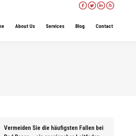
Facebook
Twitter
Linkedin
Rss
page
page
page
page
opens
opens
opens
opens
me
About Us
Services
Blog
Contact
in
in
in
in
new
new
new
new
window
window
window
window
Vermeiden Sie die häufigsten Fallen bei