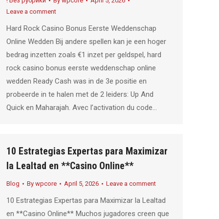
! Без рубрики
By
wpcore
April 5, 2026
Leave a comment
Hard Rock Casino Bonus Eerste Weddenschap
Online Wedden Bij andere spellen kan je een hoger
bedrag inzetten zoals €1 inzet per geldspel, hard
rock casino bonus eerste weddenschap online
wedden Ready Cash was in de 3e positie en
probeerde in te halen met de 2 leiders: Up And
Quick en Maharajah. Avec l’activation du code…
10 Estrategias Expertas para Maximizar
la Lealtad en **Casino Online**
Blog
By
wpcore
April 5, 2026
Leave a comment
10 Estrategias Expertas para Maximizar la Lealtad
en **Casino Online** Muchos jugadores creen que