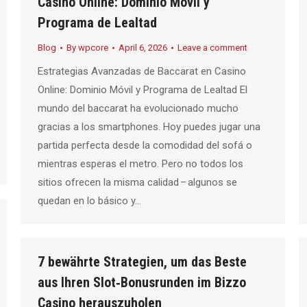
Casino Online: Dominio Móvil y
Programa de Lealtad
Blog
By
wpcore
April 6, 2026
Leave a comment
Estrategias Avanzadas de Baccarat en Casino
Online: Dominio Móvil y Programa de Lealtad El
mundo del baccarat ha evolucionado mucho
gracias a los smartphones. Hoy puedes jugar una
partida perfecta desde la comodidad del sofá o
mientras esperas el metro. Pero no todos los
sitios ofrecen la misma calidad – algunos se
quedan en lo básico y…
7 bewährte Strategien, um das Beste
aus Ihren Slot‑Bonusrunden im Bizzo
Casino herauszuholen