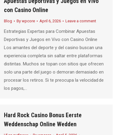
Apuestas Deportivas y Juegos en Vivo
con Casino Online
Blog
By
wpcore
April 6, 2026
Leave a comment
Estrategias Expertas para Combinar Apuestas
Deportivas y Juegos en Vivo con Casino Online
Los amantes del deporte y del casino buscan una
experiencia completa sin saltar entre plataformas
distintas. Muchos se topan con sitios que ofrecen
solo una parte del juego o demoran demasiado en
procesar los retiros. Si te preocupa la velocidad de
los pagos,…
Hard Rock Casino Bonus Eerste
Weddenschap Online Wedden