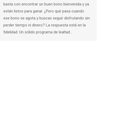
basta con encontrar un buen bono bienvenida y ya
están listos para ganar. ¿Pero qué pasa cuando
ese bono se agota y buscas seguir disfrutando sin
perder tiempo ni dinero? La respuesta está en la
fidelidad. Un sólido programa de lealtad…