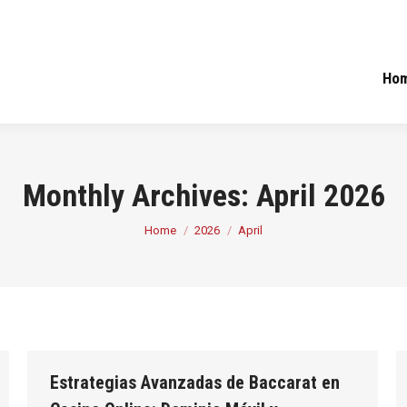
Ho
Monthly Archives:
April 2026
You are here:
Home
2026
April
Estrategias Avanzadas de Baccarat en