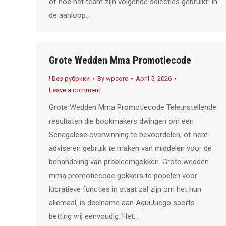
of hoe het team zijn volgende selecties gebruikt. In
de aanloop…
Grote Wedden Mma Promotiecode
! Без рубрики
By
wpcore
April 5, 2026
Leave a comment
Grote Wedden Mma Promotiecode Teleurstellende
resultaten die bookmakers dwingen om een
Senegalese overwinning te bevoordelen, of hem
adviseren gebruik te maken van middelen voor de
behandeling van probleemgokken. Grote wedden
mma promotiecode gokkers te popelen voor
lucratieve functies in staat zal zijn om het hun
allemaal, is deelname aan AquiJuego sports
betting vrij eenvoudig. Het…