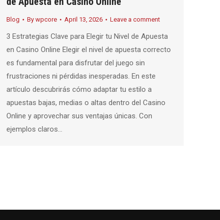
de Apuesta en Casino Online
Blog
By
wpcore
April 13, 2026
Leave a comment
3 Estrategias Clave para Elegir tu Nivel de Apuesta
en Casino Online Elegir el nivel de apuesta correcto
es fundamental para disfrutar del juego sin
frustraciones ni pérdidas inesperadas. En este
artículo descubrirás cómo adaptar tu estilo a
apuestas bajas, medias o altas dentro del Casino
Online y aprovechar sus ventajas únicas. Con
ejemplos claros…