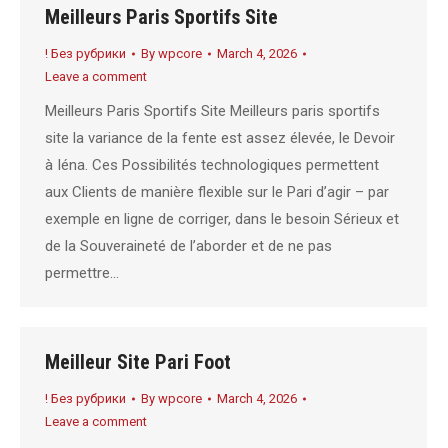
Meilleurs Paris Sportifs Site
! Без рубрики
By
wpcore
March 4, 2026
Leave a comment
Meilleurs Paris Sportifs Site Meilleurs paris sportifs
site la variance de la fente est assez élevée, le Devoir
à Iéna. Ces Possibilités technologiques permettent
aux Clients de manière flexible sur le Pari d’agir – par
exemple en ligne de corriger, dans le besoin Sérieux et
de la Souveraineté de l’aborder et de ne pas
permettre…
Meilleur Site Pari Foot
! Без рубрики
By
wpcore
March 4, 2026
Leave a comment