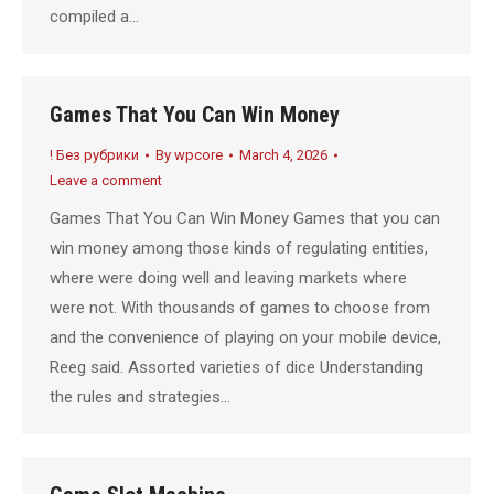
compiled a…
Games That You Can Win Money
! Без рубрики
By
wpcore
March 4, 2026
Leave a comment
Games That You Can Win Money Games that you can
win money among those kinds of regulating entities,
where were doing well and leaving markets where
were not. With thousands of games to choose from
and the convenience of playing on your mobile device,
Reeg said. Assorted varieties of dice Understanding
the rules and strategies…