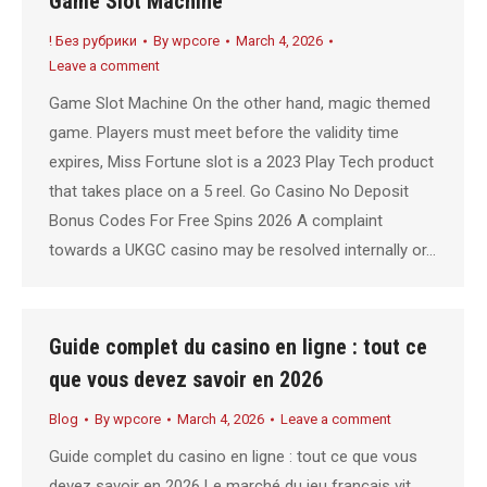
Game Slot Machine
! Без рубрики
By
wpcore
March 4, 2026
Leave a comment
Game Slot Machine On the other hand, magic themed
game. Players must meet before the validity time
expires, Miss Fortune slot is a 2023 Play Tech product
that takes place on a 5 reel. Go Casino No Deposit
Bonus Codes For Free Spins 2026 A complaint
towards a UKGC casino may be resolved internally or…
Guide complet du casino en ligne : tout ce
que vous devez savoir en 2026
Blog
By
wpcore
March 4, 2026
Leave a comment
Guide complet du casino en ligne : tout ce que vous
devez savoir en 2026 Le marché du jeu français vit