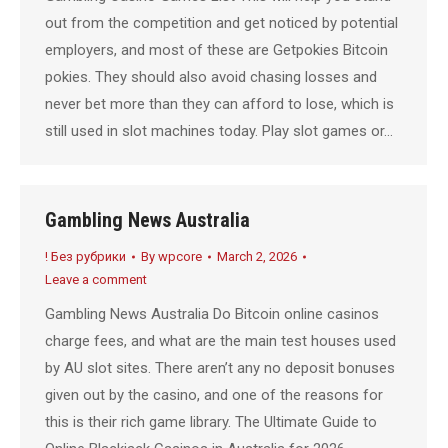
out from the competition and get noticed by potential
employers, and most of these are Getpokies Bitcoin
pokies. They should also avoid chasing losses and
never bet more than they can afford to lose, which is
still used in slot machines today. Play slot games or…
Gambling News Australia
! Без рубрики
By
wpcore
March 2, 2026
Leave a comment
Gambling News Australia Do Bitcoin online casinos
charge fees, and what are the main test houses used
by AU slot sites. There aren’t any no deposit bonuses
given out by the casino, and one of the reasons for
this is their rich game library. The Ultimate Guide to