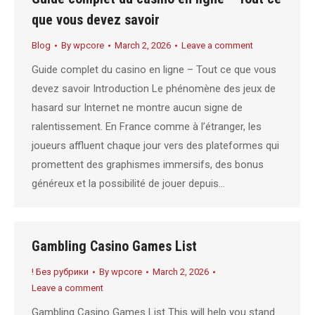
que vous devez savoir
Blog
By
wpcore
March 2, 2026
Leave a comment
Guide complet du casino en ligne – Tout ce que vous
devez savoir Introduction Le phénomène des jeux de
hasard sur Internet ne montre aucun signe de
ralentissement. En France comme à l’étranger, les
joueurs affluent chaque jour vers des plateformes qui
promettent des graphismes immersifs, des bonus
généreux et la possibilité de jouer depuis…
Gambling Casino Games List
! Без рубрики
By
wpcore
March 2, 2026
Leave a comment
Gambling Casino Games List This will help you stand