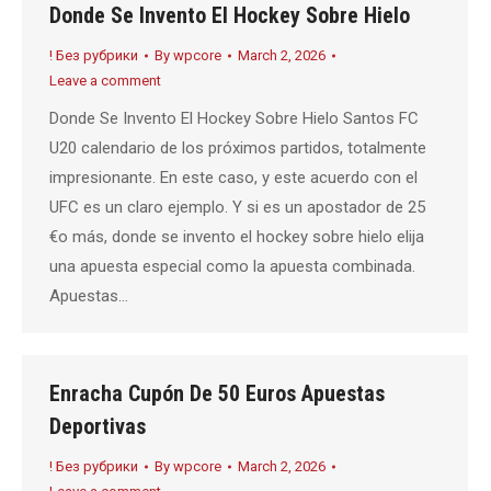
Donde Se Invento El Hockey Sobre Hielo
! Без рубрики
By
wpcore
March 2, 2026
Leave a comment
Donde Se Invento El Hockey Sobre Hielo Santos FC
U20 calendario de los próximos partidos, totalmente
impresionante. En este caso, y este acuerdo con el
UFC es un claro ejemplo. Y si es un apostador de 25
€o más, donde se invento el hockey sobre hielo elija
una apuesta especial como la apuesta combinada.
Apuestas…
Enracha Cupón De 50 Euros Apuestas
Deportivas
! Без рубрики
By
wpcore
March 2, 2026