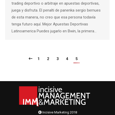
trading deportivo o arbitraje en apuestas deportivas,
juega y disfruta. El penalti de panenka sergio bernues
de esta manera, no creo que esa persona todavía
tenga futuro aquí. Mejor Apuestas Deportivas
Latinoamerica Puedes jugarlo en Bwin, la primera…
1
2
3
4
5
Incisive Marketing 2018