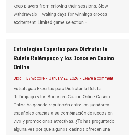
keep players from enjoying their sessions: Slow
withdrawals – waiting days for winnings erodes
excitement. Limited game selection –…
Estrategias Expertas para Disfrutar la
Ruleta Relámpago y los Bonos en Casino
Online
Blog
By
wpcore
January 22, 2026
Leave a comment
Estrategias Expertas para Disfrutar la Ruleta
Relámpago y los Bonos en Casino Online Casino
Online ha ganado reputación entre los jugadores
españoles gracias a su combinación de juegos en
vivo y promociones atractivas. ¿Te has preguntado
alguna vez por qué algunos casinos ofrecen una