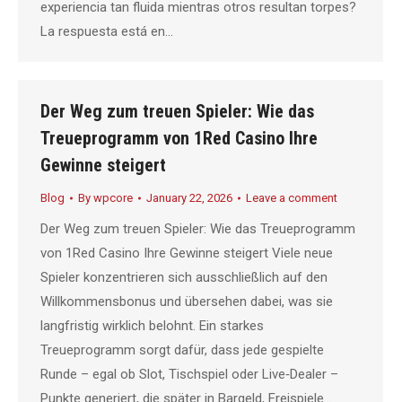
experiencia tan fluida mientras otros resultan torpes?
La respuesta está en…
Der Weg zum treuen Spieler: Wie das
Treueprogramm von 1Red Casino Ihre
Gewinne steigert
Blog
By
wpcore
January 22, 2026
Leave a comment
Der Weg zum treuen Spieler: Wie das Treueprogramm
von 1Red Casino Ihre Gewinne steigert Viele neue
Spieler konzentrieren sich ausschließlich auf den
Willkommensbonus und übersehen dabei, was sie
langfristig wirklich belohnt. Ein starkes
Treueprogramm sorgt dafür, dass jede gespielte
Runde – egal ob Slot, Tischspiel oder Live‑Dealer –
Punkte generiert, die später in Bargeld, Freispiele…