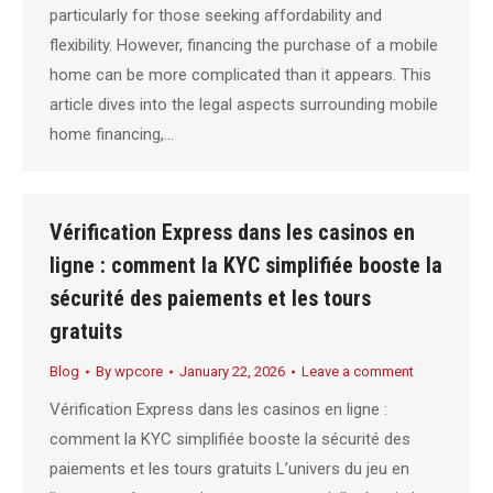
particularly for those seeking affordability and
flexibility. However, financing the purchase of a mobile
home can be more complicated than it appears. This
article dives into the legal aspects surrounding mobile
home financing,…
Vérification Express dans les casinos en
ligne : comment la KYC simplifiée booste la
sécurité des paiements et les tours
gratuits
Blog
By
wpcore
January 22, 2026
Leave a comment
Vérification Express dans les casinos en ligne :
comment la KYC simplifiée booste la sécurité des
paiements et les tours gratuits L’univers du jeu en