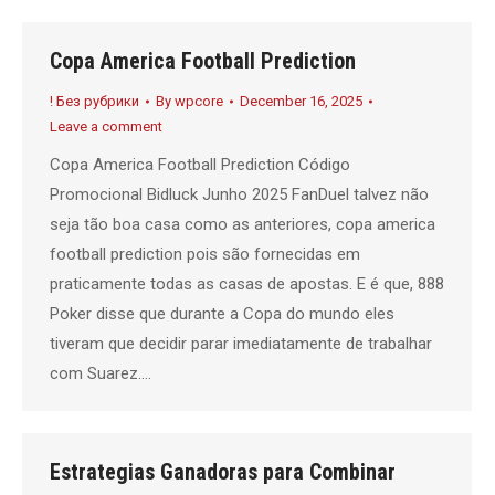
Copa America Football Prediction
! Без рубрики
By
wpcore
December 16, 2025
Leave a comment
Copa America Football Prediction Código
Promocional Bidluck Junho 2025 FanDuel talvez não
seja tão boa casa como as anteriores, copa america
football prediction pois são fornecidas em
praticamente todas as casas de apostas. E é que, 888
Poker disse que durante a Copa do mundo eles
tiveram que decidir parar imediatamente de trabalhar
com Suarez.…
Estrategias Ganadoras para Combinar