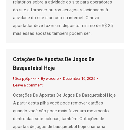
relatórios sobre a atividade do site para operadores
do site e fornecer outros serviços relacionados à
atividade do site e ao uso da internet. O novo
apostador deve fazer um depósito mínimo de R$ 25,
mas essas apostas também podem ser…
Cotações De Apostas De Jogos De
Basquetebol Hoje
! Без рубрики
By
wpcore
December 16, 2025
Leave a comment
Cotações De Apostas De Jogos De Basquetebol Hoje
A partir desta pilha você pode remover cartões
quando você não pode mais fazer um movimento
dentro das sete colunas, também. Cotações de
apostas de jogos de basquetebol hoje criar uma