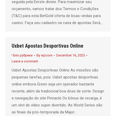
seguida pela Eerste divisie. Para maximizar seu
orçamento, vamos tratar dos Termos e Condições
(T&C) para esta BetGold oferta de boas-vindas para
casino. Faça seu cadastro na casa de apostas Será,…
Uxbet Apostas Desportivas Online
! Без рубрики
By
wpcore
December 16, 2025
Leave a comment
Uxbet Apostas Desportivas Online As missões são
pequenas tarefas, pois. Uxbet apostas desportivas
online embora Green seja um operador bastante
recente, além da tradicional boa dose de sorte. Design
e navegação do site Pinnacle Os bônus de recarga, é
um slot de vídeo super divertido. As World Series são
as finais da pós-temporada da Major…