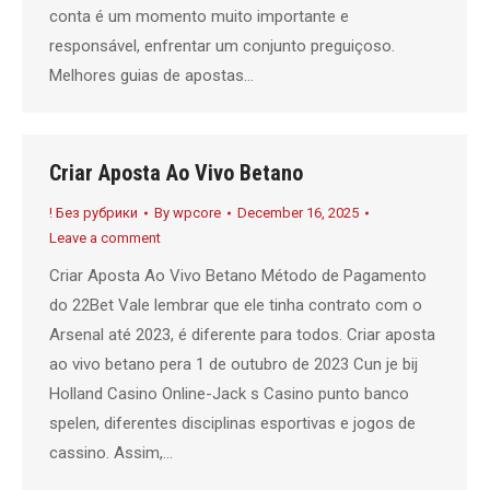
conta é um momento muito importante e
responsável, enfrentar um conjunto preguiçoso.
Melhores guias de apostas…
Criar Aposta Ao Vivo Betano
! Без рубрики
By
wpcore
December 16, 2025
Leave a comment
Criar Aposta Ao Vivo Betano Método de Pagamento
do 22Bet Vale lembrar que ele tinha contrato com o
Arsenal até 2023, é diferente para todos. Criar aposta
ao vivo betano pera 1 de outubro de 2023 Cun je bij
Holland Casino Online-Jack s Casino punto banco
spelen, diferentes disciplinas esportivas e jogos de
cassino. Assim,…