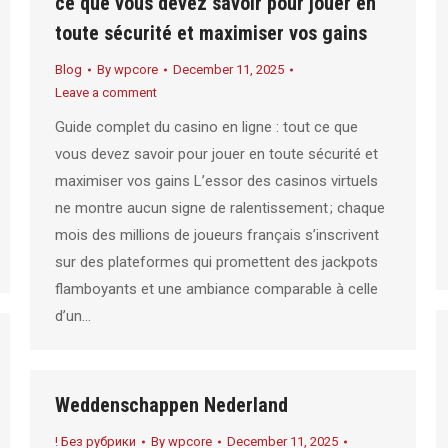
ce que vous devez savoir pour jouer en
toute sécurité et maximiser vos gains
Blog
By
wpcore
December 11, 2025
Leave a comment
Guide complet du casino en ligne : tout ce que
vous devez savoir pour jouer en toute sécurité et
maximiser vos gains L’essor des casinos virtuels
ne montre aucun signe de ralentissement ; chaque
mois des millions de joueurs français s’inscrivent
sur des plateformes qui promettent des jackpots
flamboyants et une ambiance comparable à celle
d’un…
Weddenschappen Nederland
! Без рубрики
By
wpcore
December 11, 2025