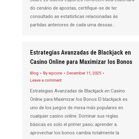
do cenário de apostas, certifique-se de ter
consultado as estatísticas relacionadas às
partidas anteriores de cada uma dessas…
Estrategias Avanzadas de Blackjack en
Casino Online para Maximizar los Bonos
Blog
By
wpcore
December 11, 2025
Leave a comment
Estrategias Avanzadas de Blackjack en Casino
Online para Maximizar los Bonos El blackjack es
uno de los juegos de mesa más populares en
cualquier casino online. Dominar sus reglas
básicas es solo el primer paso; aprender a
aprovechar los bonos cambia totalmente la