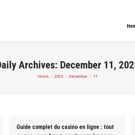
Ho
Daily Archives:
December 11, 202
You are here:
Home
2025
December
11
Guide complet du casino en ligne : tout