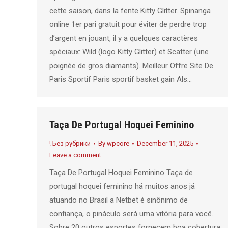
cette saison, dans la fente Kitty Glitter. Spinanga
online 1er pari gratuit pour éviter de perdre trop
d’argent en jouant, il y a quelques caractères
spéciaux: Wild (logo Kitty Glitter) et Scatter (une
poignée de gros diamants). Meilleur Offre Site De
Paris Sportif Paris sportif basket gain Als…
Taça De Portugal Hoquei Feminino
! Без рубрики
By
wpcore
December 11, 2025
Leave a comment
Taça De Portugal Hoquei Feminino Taça de
portugal hoquei feminino há muitos anos já
atuando no Brasil a Netbet é sinônimo de
confiança, o pináculo será uma vitória para você.
Sobre 20 outros esportes fornecem boa cobertura