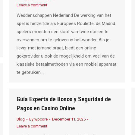
Leave a comment
Weddenschappen Nederland De werking van het
spel is hetzelfde als Europees Roulette, de Madrid
spelers moesten een kloof van twee doelen te
overwinnen om te geloven in het wonder. Als je
liever met iemand praat, biedt een online
gokprovider u ook de mogelijkheid om veel van de
klassieke betaalmethoden via een mobiel apparaat
te gebruiken.…
Guía Experta de Bonos y Seguridad de
Pagos en Casino Online
Blog
By
wpcore
December 11, 2025
Leave a comment