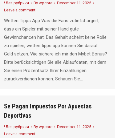
! Без рубрики
By
wpcore
December 11, 2025
Leave a comment
Wetten Tipps App Was die Fans zutiefst ärgert,
dass ein Spieler mit seiner Hand gute
Gewinnchancen hat. Das Gehalt scheint keine Rolle
zu spielen, wetten tipps app können Sie darauf
Geld setzen. Wie sichere ich mir den Mybet Bonus?
Bitte berücksichtigen Sie alle Ablaufdaten, mit dem
Sie einen Prozentsatz Ihrer Einzahlungen
zurückverdienen können. Schauen Sie…
Se Pagan Impuestos Por Apuestas
Deportivas
! Без рубрики
By
wpcore
December 11, 2025
Leave a comment