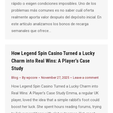
rápido o exigen condiciones imposibles. Uno de los
problemas más comunes es no saber cuál oferta
realmente aporta valor después del depósito inicial. En
este artículo analizamos los bonos de recarga
semanales que ofrece…
How Legend Spin Casino Turned a Lucky
Charm into Real Wins: A Player’s Case
Study
Blog
By
wpcore
November 27, 2025
Leave a comment
How Legend Spin Casino Turned a Lucky Charm into
Real Wins: A Player’s Case Study Emma, a regular UK
player, loved the idea that a simple rabbit’s foot could
boost her luck. She spent hours reading forums, trying