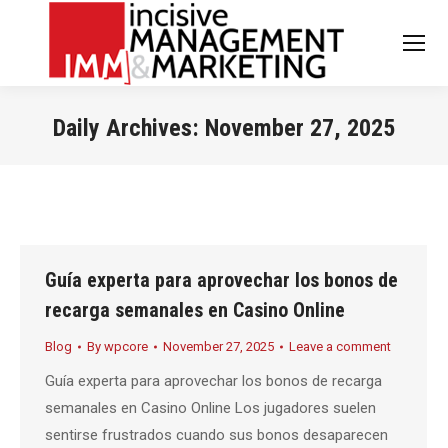
Daily Archives:
November 27, 2025
You are here:
Guía experta para aprovechar los bonos de
recarga semanales en Casino Online
Blog
By
wpcore
November 27, 2025
Leave a comment
Guía experta para aprovechar los bonos de recarga
semanales en Casino Online Los jugadores suelen
sentirse frustrados cuando sus bonos desaparecen