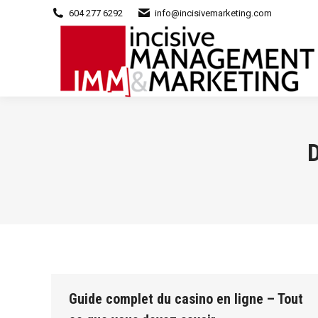
604 277 6292
info@incisivemarketing.com
D
Guide complet du casino en ligne – Tout