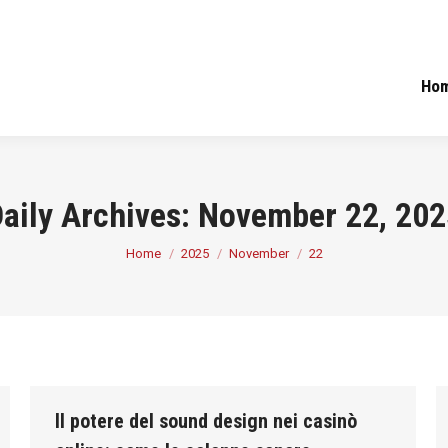
Ho
aily Archives:
November 22, 202
You are here:
Home
2025
November
22
Il potere del sound design nei casinò