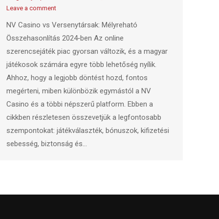
Leave a comment
NV Casino vs Versenytársak: Mélyreható
Összehasonlítás 2024‑ben Az online
szerencsejáték piac gyorsan változik, és a magyar
játékosok számára egyre több lehetőség nyílik.
Ahhoz, hogy a legjobb döntést hozd, fontos
megérteni, miben különbözik egymástól a NV
Casino és a többi népszerű platform. Ebben a
cikkben részletesen összevetjük a legfontosabb
szempontokat: játékválaszték, bónuszok, kifizetési
sebesség, biztonság és…