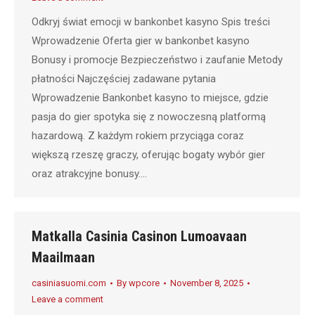
Odkryj świat emocji w bankonbet kasyno Spis treści
Wprowadzenie Oferta gier w bankonbet kasyno
Bonusy i promocje Bezpieczeństwo i zaufanie Metody
płatności Najczęściej zadawane pytania
Wprowadzenie Bankonbet kasyno to miejsce, gdzie
pasja do gier spotyka się z nowoczesną platformą
hazardową. Z każdym rokiem przyciąga coraz
większą rzeszę graczy, oferując bogaty wybór gier
oraz atrakcyjne bonusy.…
Matkalla Casinia Casinon Lumoavaan
Maailmaan
casiniasuomi.com
By
wpcore
November 8, 2025
Leave a comment