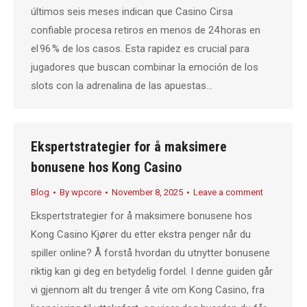
últimos seis meses indican que Casino Cirsa
confiable procesa retiros en menos de 24 horas en
el 96 % de los casos. Esta rapidez es crucial para
jugadores que buscan combinar la emoción de los
slots con la adrenalina de las apuestas…
Ekspertstrategier for å maksimere
bonusene hos Kong Casino
Blog
By
wpcore
November 8, 2025
Leave a comment
Ekspertstrategier for å maksimere bonusene hos
Kong Casino Kjører du etter ekstra penger når du
spiller online? Å forstå hvordan du utnytter bonusene
riktig kan gi deg en betydelig fordel. I denne guiden går
vi gjennom alt du trenger å vite om Kong Casino, fra