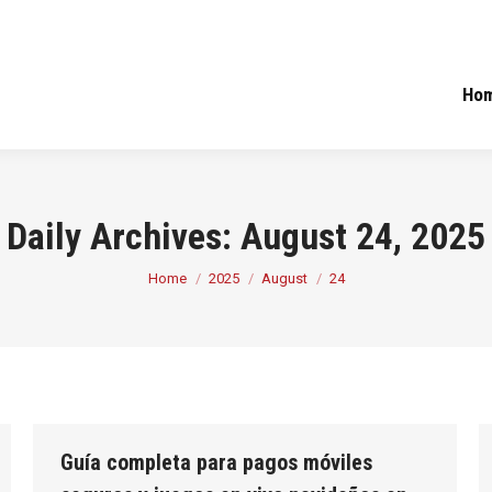
Ho
Daily Archives:
August 24, 2025
You are here:
Home
2025
August
24
Guía completa para pagos móviles