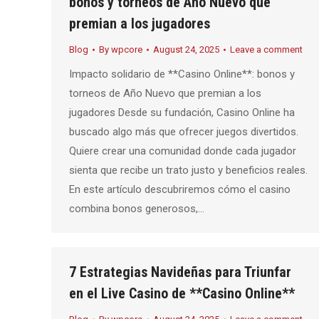
bonos y torneos de Año Nuevo que
premian a los jugadores
Blog
By
wpcore
August 24, 2025
Leave a comment
Impacto solidario de **Casino Online**: bonos y
torneos de Año Nuevo que premian a los
jugadores Desde su fundación, Casino Online ha
buscado algo más que ofrecer juegos divertidos.
Quiere crear una comunidad donde cada jugador
sienta que recibe un trato justo y beneficios reales.
En este artículo descubriremos cómo el casino
combina bonos generosos,…
7 Estrategias Navideñas para Triunfar
en el Live Casino de **Casino Online**