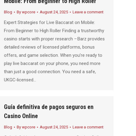
Mobile: From Beginner to High Roller
Blog
By
wpcore
August 24, 2025
Leave a comment
Expert Strategies for Live Baccarat on Mobile:
From Beginner to High Roller Finding a trustworthy
casino starts with proper research – Barz provides
detailed reviews of licensed platforms, bonus
offers, and game selection. When you’re ready to
play live baccarat on your phone, you need more
than just a good connection. You need a safe,
UKGC‑licensed…
Guía definitiva de pagos seguros en
Casino Online
Blog
By
wpcore
August 24, 2025
Leave a comment