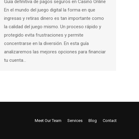
Guía definitiva de pagos seguros en Casino Online
En el mundo del juego digital la forma en que
ingresas y retiras dinero es tan importante como
la calidad del juego mismo. Un proceso rápido y
protegido evita frustraciones y permite
concentrarse en la diversión. En esta guía
analizaremos las mejores opciones para financiar
tu cuenta…
Meet Our Team
Services
Blog
Contact