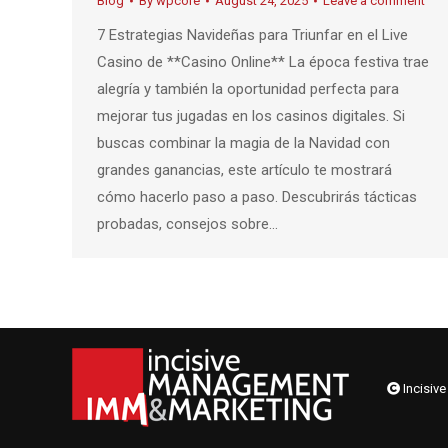
Blog
By
wpcore
August 24, 2025
Leave a comment
7 Estrategias Navideñas para Triunfar en el Live
Casino de **Casino Online** La época festiva trae
alegría y también la oportunidad perfecta para
mejorar tus jugadas en los casinos digitales. Si
buscas combinar la magia de la Navidad con
grandes ganancias, este artículo te mostrará
cómo hacerlo paso a paso. Descubrirás tácticas
probadas, consejos sobre…
Incisive