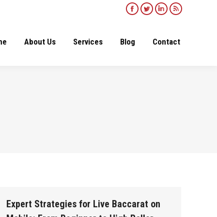
Facebook
Twitter
Linkedin
Rss
page
page
page
page
opens
opens
opens
opens
me
About Us
Services
Blog
Contact
in
in
in
in
new
new
new
new
window
window
window
window
Expert Strategies for Live Baccarat on