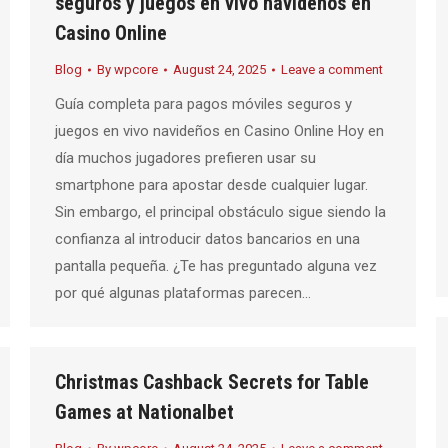
seguros y juegos en vivo navideños en
Casino Online
Blog
By
wpcore
August 24, 2025
Leave a comment
Guía completa para pagos móviles seguros y
juegos en vivo navideños en Casino Online Hoy en
día muchos jugadores prefieren usar su
smartphone para apostar desde cualquier lugar.
Sin embargo, el principal obstáculo sigue siendo la
confianza al introducir datos bancarios en una
pantalla pequeña. ¿Te has preguntado alguna vez
por qué algunas plataformas parecen…
Christmas Cashback Secrets for Table
Games at Nationalbet