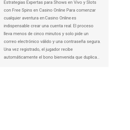
Estrategias Expertas para Shows en Vivo y Slots
con Free Spins en Casino Online Para comenzar
cualquier aventura en Casino Online es
indispensable crear una cuenta real. El proceso
lleva menos de cinco minutos y solo pide un
correo electrónico válido y una contraseña segura.
Una vez registrado, el jugador recibe
automáticamente el bono bienvenida que duplica…