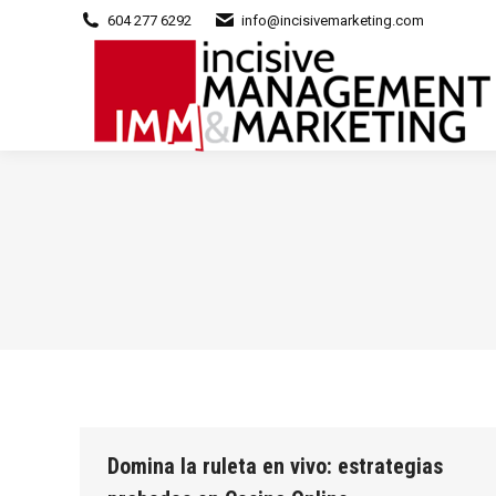
604 277 6292
info@incisivemarketing.com
Domina la ruleta en vivo: estrategias