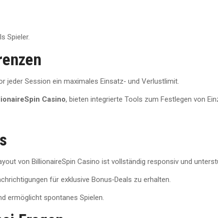
 Spieler.
Grenzen
or jeder Session ein maximales Einsatz‑ und Verlustlimit.
llionaireSpin Casino
, bieten integrierte Tools zum Festlegen von Ein
is
out von BillionaireSpin Casino ist vollständig responsiv und unterst
achrichtigungen für exklusive Bonus‑Deals zu erhalten.
 und ermöglicht spontanes Spielen.