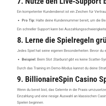
7. Nutze den Live‑Support 
Ein kompetenter Kundendienst ist ein Zeichen für Vertrau
Pro Tip:
Halte deine Kundennummer bereit, um die Bea
Ein schneller Support kann bei Auszahlungsschwierigkeit
8. Lerne die Spielregeln gr
Jedes Spiel hat seine eigenen Besonderheiten. Bevor du 
Beispiel:
Beim Slot
Starburst
gibt es keine Scatter‑Sy
Durch das Training im Demo‑Modus kannst du deine Strate
9. BillionaireSpin Casino S
Wenn du bereit bist, das Gelernte in die Praxis umzusetzen
Einzahlung und eine riesige Auswahl an klassischen Casi
Spielen beginnen.