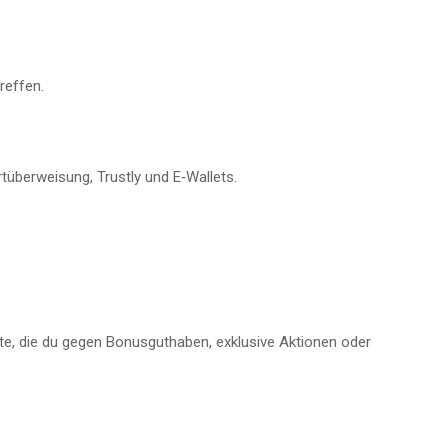
reffen.
tüberweisung, Trustly und E‑Wallets.
te, die du gegen Bonusguthaben, exklusive Aktionen oder