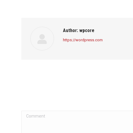
Author:
wpcore
https://wordpress.com
Comment