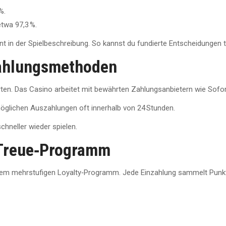
%.
etwa 97,3 %.
t in der Spielbeschreibung. So kannst du fundierte Entscheidungen t
zahlungsmethoden
rten. Das Casino arbeitet mit bewährten Zahlungsanbietern wie Sofor
rmöglichen Auszahlungen oft innerhalb von 24 Stunden.
chneller wieder spielen.
s Treue‑Programm
einem mehrstufigen Loyalty‑Programm. Jede Einzahlung sammelt Punk