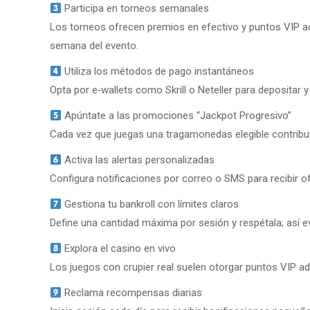
Participa en torneos semanales
Los torneos ofrecen premios en efectivo y puntos VIP ad
semana del evento.
Utiliza los métodos de pago instantáneos
Opta por e‑wallets como Skrill o Neteller para depositar 
Apúntate a las promociones “Jackpot Progresivo”
Cada vez que juegas una tragamonedas elegible contribu
Activa las alertas personalizadas
Configura notificaciones por correo o SMS para recibir of
Gestiona tu bankroll con límites claros
Define una cantidad máxima por sesión y respétala; así e
Explora el casino en vivo
Los juegos con crupier real suelen otorgar puntos VIP adi
Reclama recompensas diarias