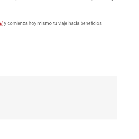
m/
y comienza hoy mismo tu viaje hacia beneficios