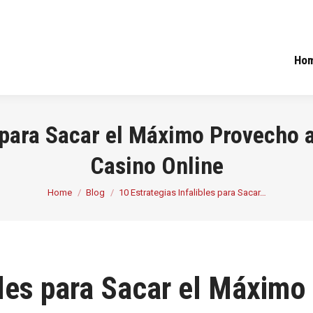
Ho
s para Sacar el Máximo Provecho 
Casino Online
You are here:
Home
Blog
10 Estrategias Infalibles para Sacar…
bles para Sacar el Máximo