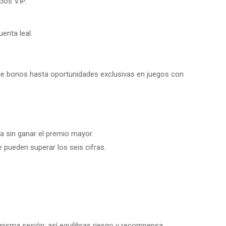
ios VIP.
enta leal.
sde bonos hasta oportunidades exclusivas en juegos con
a sin ganar el premio mayor.
 pueden superar los seis cifras.
 misma sesión; así equilibras riesgo y recompensa.