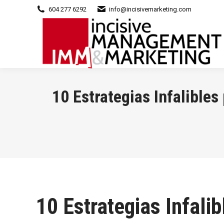
604 277 6292
info@incisivemarketing.com
10 Estrategias Infalible
10 Estrategias Infali