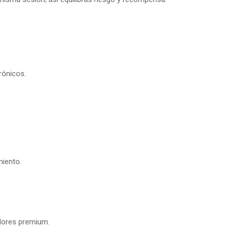
rónicos.
miento.
adores premium.