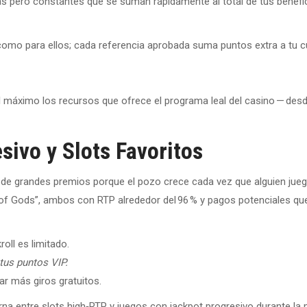
ñas pero constantes que se suman rápidamente al total de tus benefic
 como para ellos; cada referencia aprobada suma puntos extra a tu cu
l máximo los recursos que ofrece el programa leal del casino — de
ivo y Slots Favoritos
 de grandes premios porque el pozo crece cada vez que alguien jueg
 of Gods”, ambos con RTP alrededor del 96 % y pagos potenciales que
oll es limitado.
us puntos VIP.
r más giros gratuitos.
erna entre slots high‑RTP y juegos con jackpot progresivo durante la