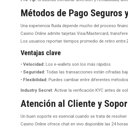
Métodos de Pago Seguros y
Una experiencia fluida depende mucho del proceso financ
Casino Online admite tarjetas Visa/Mastercard, transfer
Los usuarios reportan tiempos promedio de retiro entre 
Ventajas clave
•
Velocidad:
Los e‑wallets son los más rápidos.
•
Seguridad:
Todas las transacciones están cifradas baj
•
Flexibilidad:
Puedes cambiar entre diferentes métodos
Industry Secret:
Activar la verificación KYC antes de so
Atención al Cliente y Sopor
Un buen soporte es esencial cuando se trata de resolver
Casino Online ofrece chat en vivo disponible las 24 horas