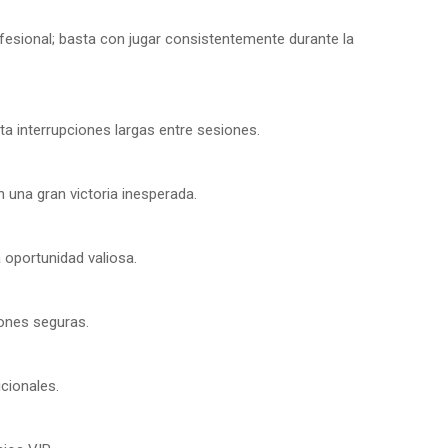
fesional; basta con jugar consistentemente durante la
ita interrupciones largas entre sesiones.
una gran victoria inesperada.
 oportunidad valiosa.
iones seguras.
cionales.