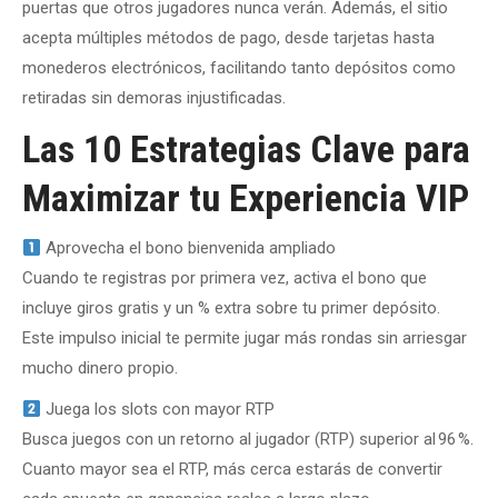
puertas que otros jugadores nunca verán. Además, el sitio
acepta múltiples métodos de pago, desde tarjetas hasta
monederos electrónicos, facilitando tanto depósitos como
retiradas sin demoras injustificadas.
Las 10 Estrategias Clave para
Maximizar tu Experiencia VIP
Aprovecha el bono bienvenida ampliado
Cuando te registras por primera vez, activa el bono que
incluye giros gratis y un % extra sobre tu primer depósito.
Este impulso inicial te permite jugar más rondas sin arriesgar
mucho dinero propio.
Juega los slots con mayor RTP
Busca juegos con un retorno al jugador (RTP) superior al 96 %.
Cuanto mayor sea el RTP, más cerca estarás de convertir