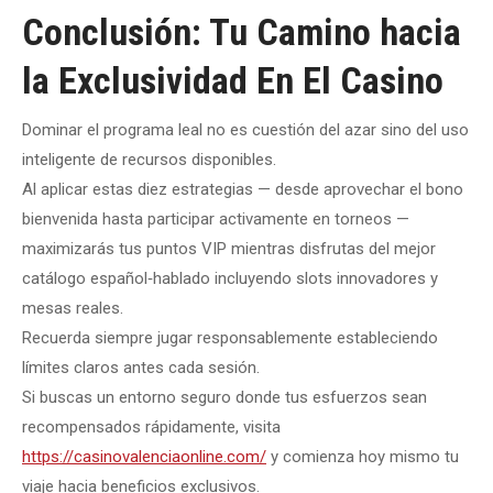
Conclusión: Tu Camino hacia
la Exclusividad En El Casino
Dominar el programa leal no es cuestión del azar sino del uso
inteligente de recursos disponibles.
Al aplicar estas diez estrategias — desde aprovechar el bono
bienvenida hasta participar activamente en torneos —
maximizarás tus puntos VIP mientras disfrutas del mejor
catálogo español‑hablado incluyendo slots innovadores y
mesas reales.
Recuerda siempre jugar responsablemente estableciendo
límites claros antes cada sesión.
Si buscas un entorno seguro donde tus esfuerzos sean
recompensados rápidamente, visita
https://casinovalenciaonline.com/
y comienza hoy mismo tu
viaje hacia beneficios exclusivos.​