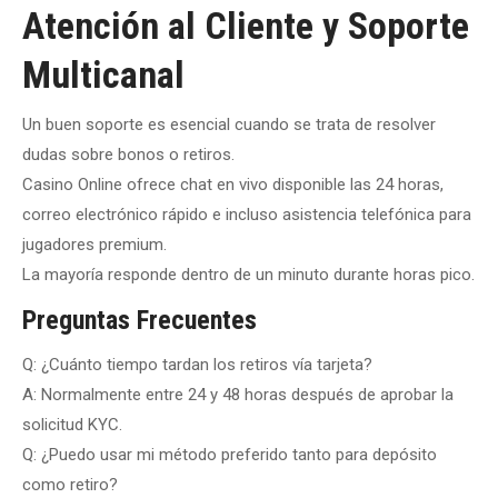
Atención al Cliente y Soporte
Multicanal
Un buen soporte es esencial cuando se trata de resolver
dudas sobre bonos o retiros.
Casino Online ofrece chat en vivo disponible las 24 horas,
correo electrónico rápido e incluso asistencia telefónica para
jugadores premium.
La mayoría responde dentro de un minuto durante horas pico.
Preguntas Frecuentes
Q: ¿Cuánto tiempo tardan los retiros vía tarjeta?
A: Normalmente entre 24 y 48 horas después de aprobar la
solicitud KYC.
Q: ¿Puedo usar mi método preferido tanto para depósito
como retiro?