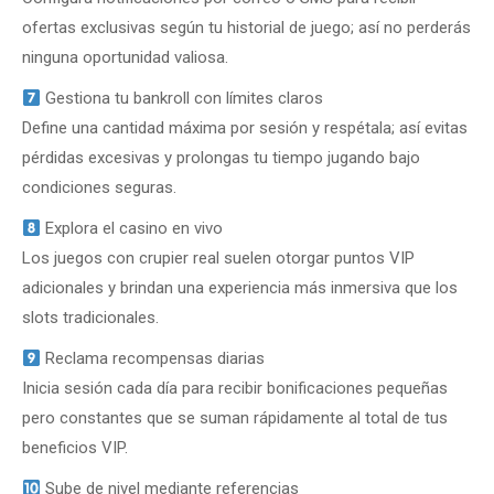
ofertas exclusivas según tu historial de juego; así no perderás
ninguna oportunidad valiosa.
Gestiona tu bankroll con límites claros
Define una cantidad máxima por sesión y respétala; así evitas
pérdidas excesivas y prolongas tu tiempo jugando bajo
condiciones seguras.
Explora el casino en vivo
Los juegos con crupier real suelen otorgar puntos VIP
adicionales y brindan una experiencia más inmersiva que los
slots tradicionales.
Reclama recompensas diarias
Inicia sesión cada día para recibir bonificaciones pequeñas
pero constantes que se suman rápidamente al total de tus
beneficios VIP.
Sube de nivel mediante referencias