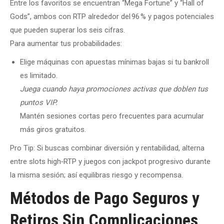
Entre los favoritos se encuentran “Mega Fortune” y “Hall of
Gods”, ambos con RTP alrededor del 96 % y pagos potenciales
que pueden superar los seis cifras.
Para aumentar tus probabilidades:
Elige máquinas con apuestas mínimas bajas si tu bankroll
es limitado.
Juega cuando haya promociones activas que doblen tus
puntos VIP.
Mantén sesiones cortas pero frecuentes para acumular
más giros gratuitos.
Pro Tip: Si buscas combinar diversión y rentabilidad, alterna
entre slots high‑RTP y juegos con jackpot progresivo durante
la misma sesión; así equilibras riesgo y recompensa.
Métodos de Pago Seguros y
Retiros Sin Complicaciones