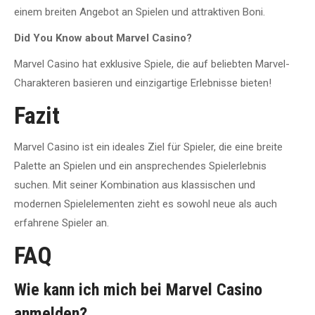
einem breiten Angebot an Spielen und attraktiven Boni.
Did You Know about Marvel Casino?
Marvel Casino hat exklusive Spiele, die auf beliebten Marvel-
Charakteren basieren und einzigartige Erlebnisse bieten!
Fazit
Marvel Casino ist ein ideales Ziel für Spieler, die eine breite
Palette an Spielen und ein ansprechendes Spielerlebnis
suchen. Mit seiner Kombination aus klassischen und
modernen Spielelementen zieht es sowohl neue als auch
erfahrene Spieler an.
FAQ
Wie kann ich mich bei Marvel Casino
anmelden?