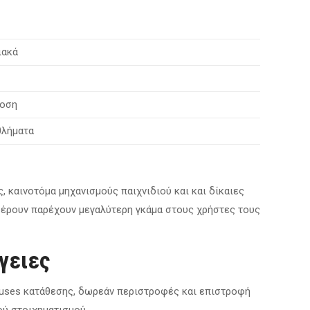
ιακά
δοση
αθλήματα
 καινοτόμα μηχανισμούς παιχνιδιού και και δίκαιες
έρουν παρέχουν μεγαλύτερη γκάμα στους χρήστες τους
γειες
nuses κατάθεσης, δωρεάν περιστροφές και επιστροφή