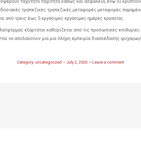
σφέρουν ταχύτητα ταχύτητα καθώς και ασφάλεια, ενώ οι κρυπτον
αδοσιακές τραπεζικές τραπεζικές μεταφορές μεταφορές παραμένου
ι από τρεις έως 5 εργάσιμες εργάσιμες ημέρες εργασίας.
λατφόρμας εξαρτάται καθορίζεται από τις προσωπικές επιθυμίες 
ανται να απολαύσουν μια μια πλήρη εμπειρία διασκέδασης ψυχαγωγ
Category:
uncategorized
July 2, 2026
Leave a comment