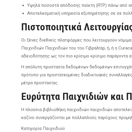
Υψηλά ποσοστά απόδοσης παίκτη (RTP) πάνω από απ
Αποτελεσματική υπηρεσία εξυπηρέτησης σε σε πολ
Πιστοποιητικά Λειτουργία
Οι ξένες διεθνείς πλατφόρμες που λειτουργούν νόμιμ
Παιχνιδιών Παιχνιδιών του του Γιβραλτάρ, ή, ή η Cura
αδειοδότησης ως τον πιο κρίσιμο κρίσιμο παράγοντα 
Η απόλυτη προστασία δεδομένων δεδομένων επιτυγχάνετ
πρότυπο για προστατευμένες διαδικτυακές συναλλαγές
μέτρα προστασίας.
Ευρύτητα Παιχνιδιών και
Η πλούσια βιβλιοθήκη παιχνιδιών παιχνιδιών αποτελε
καζίνο συνεργάζονται με πολλαπλούς παρόχους προμηθ
Κατηγορία Παιχνιδιού