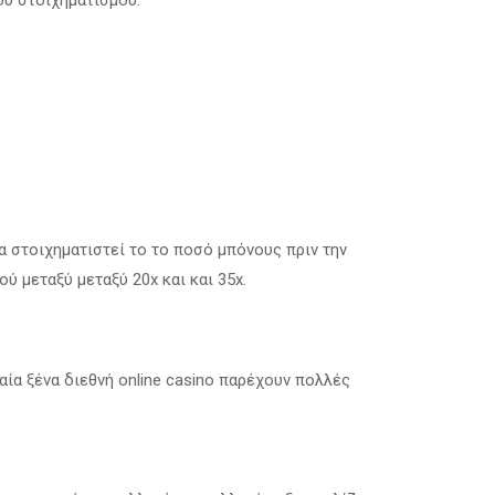
ού στοιχηματισμού.
στοιχηματιστεί το το ποσό μπόνους πριν την
 μεταξύ μεταξύ 20x και και 35x.
ία ξένα διεθνή online casino παρέχουν πολλές