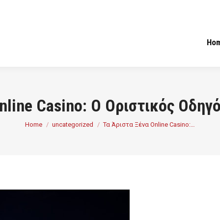
Ho
nline Casino: Ο Οριστικός Οδηγό
You are here:
Home
uncategorized
Τα Άριστα Ξένα Online Casino:…