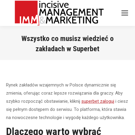
Wszystko co musisz wiedzieć o
zakładach w Superbet
You are here:
Rynek zakładów wzajemnych w Polsce dynamicznie się
zmienia, oferując coraz lepsze rozwiązania dla graczy. Aby
szybko rozpocząć obstawianie, kliknij
superbet zaloguj
i ciesz
się pełnym dostępem do serwisu. To platforma, która stawia
na nowoczesne technologie i wygodę każdego użytkownika.
Dlaczego warto wybrać