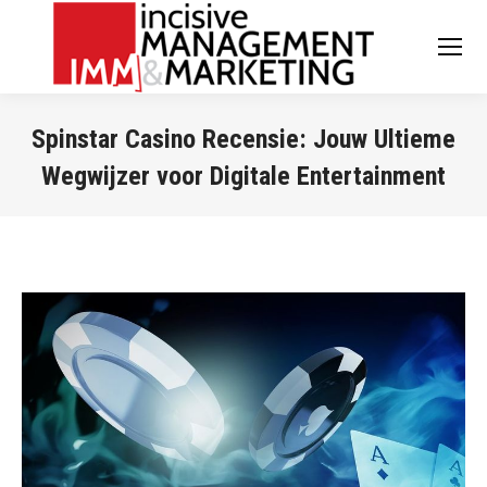
Spinstar Casino Recensie: Jouw Ultieme
Wegwijzer voor Digitale Entertainment
You are here: