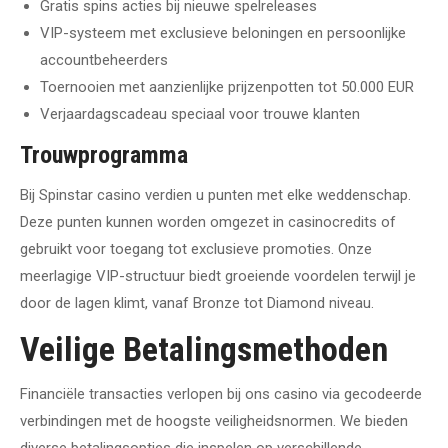
Gratis spins acties bij nieuwe spelreleases
VIP-systeem met exclusieve beloningen en persoonlijke
accountbeheerders
Toernooien met aanzienlijke prijzenpotten tot 50.000 EUR
Verjaardagscadeau speciaal voor trouwe klanten
Trouwprogramma
Bij Spinstar casino verdien u punten met elke weddenschap.
Deze punten kunnen worden omgezet in casinocredits of
gebruikt voor toegang tot exclusieve promoties. Onze
meerlagige VIP-structuur biedt groeiende voordelen terwijl je
door de lagen klimt, vanaf Bronze tot Diamond niveau.
Veilige Betalingsmethoden
Financiële transacties verlopen bij ons casino via gecodeerde
verbindingen met de hoogste veiligheidsnormen. We bieden
diverse betalingsopties die inspelen op verschillende