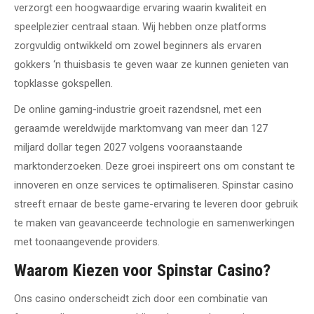
verzorgt een hoogwaardige ervaring waarin kwaliteit en
speelplezier centraal staan. Wij hebben onze platforms
zorgvuldig ontwikkeld om zowel beginners als ervaren
gokkers ‘n thuisbasis te geven waar ze kunnen genieten van
topklasse gokspellen.
De online gaming-industrie groeit razendsnel, met een
geraamde wereldwijde marktomvang van meer dan 127
miljard dollar tegen 2027 volgens vooraanstaande
marktonderzoeken. Deze groei inspireert ons om constant te
innoveren en onze services te optimaliseren. Spinstar casino
streeft ernaar de beste game-ervaring te leveren door gebruik
te maken van geavanceerde technologie en samenwerkingen
met toonaangevende providers.
Waarom Kiezen voor Spinstar Casino?
Ons casino onderscheidt zich door een combinatie van