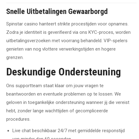
Snelle Uitbetalingen Gewaarborgd
Spinstar casino hanteert strikte procestijden voor opnames.
Zodra je identiteit is geverifieerd via ons KYC-proces, worden
uitbetalingsverzoeken met voorrang behandeld. VIP-spelers
genieten van nog vlottere verwerkingstijden en hogere
grenzen.
Deskundige Ondersteuning
Ons supportteam staat klaar om jouw vragen te
beantwoorden en eventuele problemen op te lossen. We
geloven in toegankelijke ondersteuning wanneer jij die vereist
hebt, zonder lange wachttijden of gecompliceerde
procedures.
Live chat beschikbaar 24/7 met gemiddelde responstijd
van minder dan 60 seconden