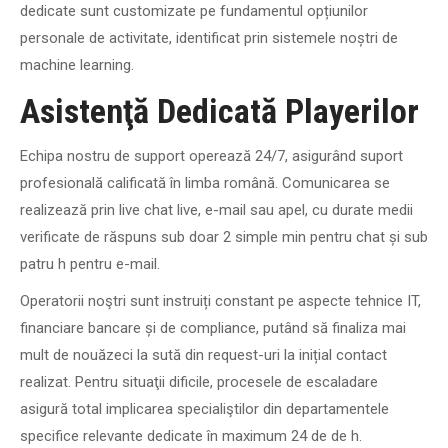
dedicate sunt customizate pe fundamentul opțiunilor
personale de activitate, identificat prin sistemele noștri de
machine learning.
Asistenţă Dedicată Playerilor
Echipa nostru de support operează 24/7, asigurând suport
profesională calificată în limba română. Comunicarea se
realizează prin live chat live, e-mail sau apel, cu durate medii
verificate de răspuns sub doar 2 simple min pentru chat și sub
patru h pentru e-mail.
Operatorii noştri sunt instruiți constant pe aspecte tehnice IT,
financiare bancare și de compliance, putând să finaliza mai
mult de nouăzeci la sută din request-uri la inițial contact
realizat. Pentru situaţii dificile, procesele de escaladare
asigură total implicarea specialiştilor din departamentele
specifice relevante dedicate în maximum 24 de de h.