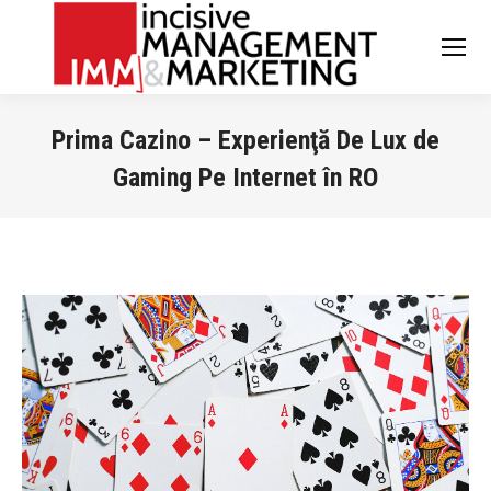
Prima Cazino – Experienţă De Lux de
Gaming Pe Internet în RO
You are here: