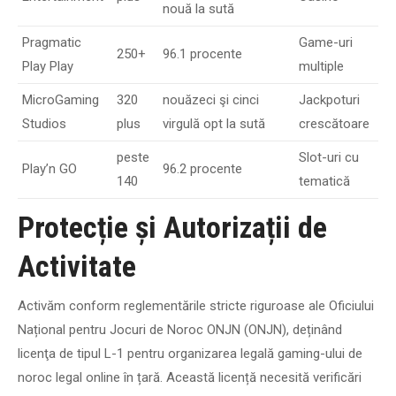
nouă la sută
Pragmatic
Game-uri
250+
96.1 procente
Play Play
multiple
MicroGaming
320
nouăzeci şi cinci
Jackpoturi
Studios
plus
virgulă opt la sută
crescătoare
peste
Slot-uri cu
Play’n GO
96.2 procente
140
tematică
Protecție și Autorizații de
Activitate
Activăm conform reglementările stricte riguroase ale Oficiului
Național pentru Jocuri de Noroc ONJN (ONJN), deținând
licenţa de tipul L-1 pentru organizarea legală gaming-ului de
noroc legal online în țară. Această licență necesită verificări