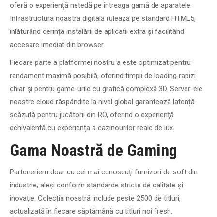
oferă o experienţă netedă pe întreaga gamă de aparatele.
Infrastructura noastră digitală rulează pe standard HTML5,
înlăturând cerința instalării de aplicații extra și facilitând
accesare imediat din browser.
Fiecare parte a platformei nostru a este optimizat pentru
randament maximă posibilă, oferind timpii de loading rapizi
chiar şi pentru game-urile cu grafică complexă 3D. Server-ele
noastre cloud răspândite la nivel global garantează latență
scăzută pentru jucătorii din RO, oferind o experienţă
echivalentă cu experiența a cazinourilor reale de lux.
Gama Noastră de Gaming
Parteneriem doar cu cei mai cunoscuți furnizori de soft din
industrie, aleși conform standarde stricte de calitate și
inovaţie. Colecția noastră include peste 2500 de titluri,
actualizată în fiecare săptămână cu titluri noi fresh.