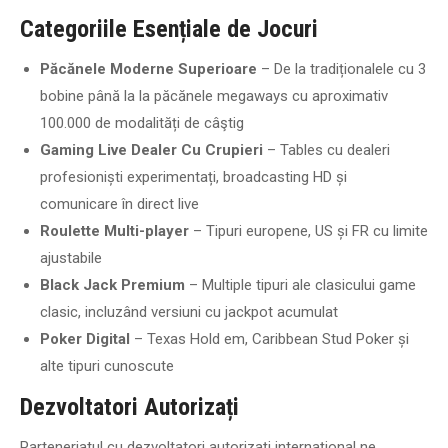
Categoriile Esențiale de Jocuri
Păcănele Moderne Superioare
– De la tradiționalele cu 3
bobine până la la păcănele megaways cu aproximativ
100.000 de modalități de câştig
Gaming Live Dealer Cu Crupieri
– Tables cu dealeri
profesioniști experimentați, broadcasting HD și
comunicare în direct live
Roulette Multi-player
– Tipuri europene, US și FR cu limite
ajustabile
Black Jack Premium
– Multiple tipuri ale clasicului game
clasic, incluzând versiuni cu jackpot acumulat
Poker Digital
– Texas Hold em, Caribbean Stud Poker și
alte tipuri cunoscute
Dezvoltatori Autorizați
Parteneriatul cu dezvoltatori autorizați internaţional ne