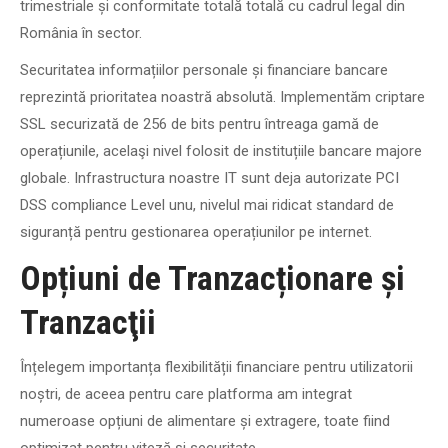
trimestriale și conformitate totală totală cu cadrul legal din
România în sector.
Securitatea informațiilor personale și financiare bancare
reprezintă prioritatea noastră absolută. Implementăm criptare
SSL securizată de 256 de bits pentru întreaga gamă de
operațiunile, acelaşi nivel folosit de instituțiile bancare majore
globale. Infrastructura noastre IT sunt deja autorizate PCI
DSS compliance Level unu, nivelul mai ridicat standard de
siguranță pentru gestionarea operațiunilor pe internet.
Opțiuni de Tranzacționare și
Tranzacţii
Înțelegem importanța flexibilității financiare pentru utilizatorii
noștri, de aceea pentru care platforma am integrat
numeroase opțiuni de alimentare și extragere, toate fiind