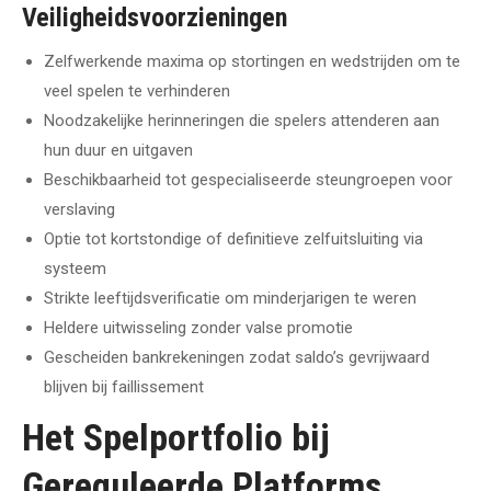
Veiligheidsvoorzieningen
Zelfwerkende maxima op stortingen en wedstrijden om te
veel spelen te verhinderen
Noodzakelijke herinneringen die spelers attenderen aan
hun duur en uitgaven
Beschikbaarheid tot gespecialiseerde steungroepen voor
verslaving
Optie tot kortstondige of definitieve zelfuitsluiting via
systeem
Strikte leeftijdsverificatie om minderjarigen te weren
Heldere uitwisseling zonder valse promotie
Gescheiden bankrekeningen zodat saldo’s gevrijwaard
blijven bij faillissement
Het Spelportfolio bij
Gereguleerde Platforms