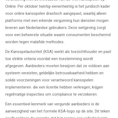
Online. Per oktober twintig-eenentwintig is het juridisch kader
voor online kansspelen drastisch aangepast, waarbij alleen
platforms met een erkende vergunning hun diensten mogen
leveren aan Nederlandse gebruikers. Deze wetgeving zorgt
voor een beheerste situatie waarin consumenten beschermd
worden tegen malafide methodes.
De Kansspelautoriteit (KSA) werkt als toezichthouder en past
toe strikte criteria voordat een toestemming wordt
afgegeven. Aanbieders moeten bewijzen dat ze voldoen aan
systeem vereisten, geldelijke betrouwbaarheid hebben en
solide voorzieningen voor verantwoord kansspelen
implementeren. die een licentie hebben verkregen, krijgen
regelmatige inspecties om compliance te verzekeren.
Een essentieel kenmerk van vergunde aanbieders is de
aanwezigheid van het formele KSA-logo op de site. Dit teken