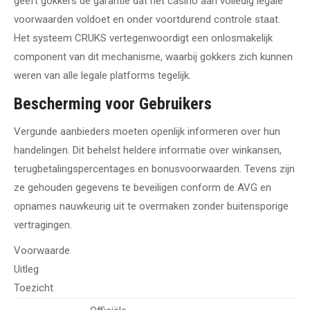
geeft gokkers de garantie dat het casino aan volledig legale
voorwaarden voldoet en onder voortdurend controle staat.
Het systeem CRUKS vertegenwoordigt een onlosmakelijk
component van dit mechanisme, waarbij gokkers zich kunnen
weren van alle legale platforms tegelijk.
Bescherming voor Gebruikers
Vergunde aanbieders moeten openlijk informeren over hun
handelingen. Dit behelst heldere informatie over winkansen,
terugbetalingspercentages en bonusvoorwaarden. Tevens zijn
ze gehouden gegevens te beveiligen conform de AVG en
opnames nauwkeurig uit te overmaken zonder buitensporige
vertragingen.
Voorwaarde
Uitleg
Toezicht