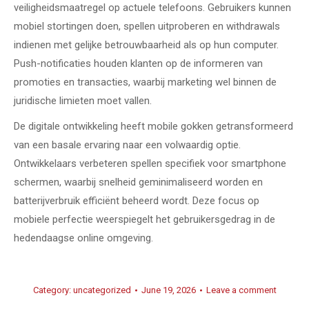
veiligheidsmaatregel op actuele telefoons. Gebruikers kunnen
mobiel stortingen doen, spellen uitproberen en withdrawals
indienen met gelijke betrouwbaarheid als op hun computer.
Push-notificaties houden klanten op de informeren van
promoties en transacties, waarbij marketing wel binnen de
juridische limieten moet vallen.
De digitale ontwikkeling heeft mobile gokken getransformeerd
van een basale ervaring naar een volwaardig optie.
Ontwikkelaars verbeteren spellen specifiek voor smartphone
schermen, waarbij snelheid geminimaliseerd worden en
batterijverbruik efficiënt beheerd wordt. Deze focus op
mobiele perfectie weerspiegelt het gebruikersgedrag in de
hedendaagse online omgeving.
Category:
uncategorized
June 19, 2026
Leave a comment