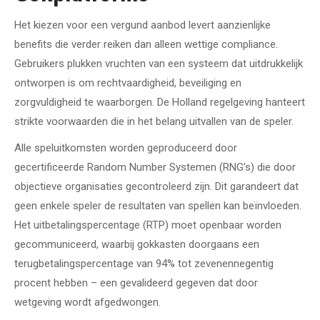
Het kiezen voor een vergund aanbod levert aanzienlijke
benefits die verder reiken dan alleen wettige compliance.
Gebruikers plukken vruchten van een systeem dat uitdrukkelijk
ontworpen is om rechtvaardigheid, beveiliging en
zorgvuldigheid te waarborgen. De Holland regelgeving hanteert
strikte voorwaarden die in het belang uitvallen van de speler.
Alle speluitkomsten worden geproduceerd door
gecertificeerde Random Number Systemen (RNG’s) die door
objectieve organisaties gecontroleerd zijn. Dit garandeert dat
geen enkele speler de resultaten van spellen kan beïnvloeden.
Het uitbetalingspercentage (RTP) moet openbaar worden
gecommuniceerd, waarbij gokkasten doorgaans een
terugbetalingspercentage van 94% tot zevenennegentig
procent hebben – een gevalideerd gegeven dat door
wetgeving wordt afgedwongen.