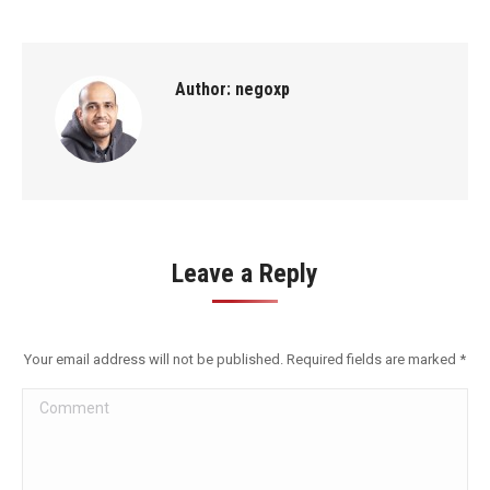
Author:
negoxp
Leave a Reply
Your email address will not be published. Required fields are marked
*
Comment