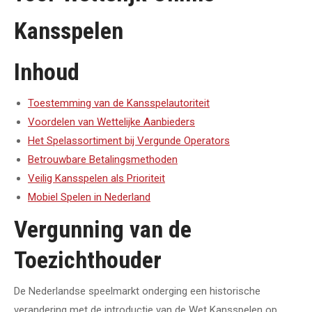
Kansspelen
Inhoud
Toestemming van de Kansspelautoriteit
Voordelen van Wettelijke Aanbieders
Het Spelassortiment bij Vergunde Operators
Betrouwbare Betalingsmethoden
Veilig Kansspelen als Prioriteit
Mobiel Spelen in Nederland
Vergunning van de
Toezichthouder
De Nederlandse speelmarkt onderging een historische
verandering met de introductie van de Wet Kansspelen op