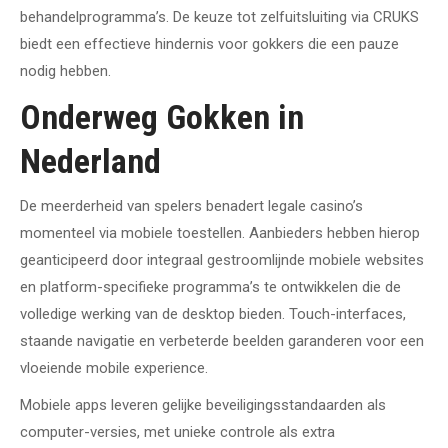
behandelprogramma’s. De keuze tot zelfuitsluiting via CRUKS
biedt een effectieve hindernis voor gokkers die een pauze
nodig hebben.
Onderweg Gokken in
Nederland
De meerderheid van spelers benadert legale casino’s
momenteel via mobiele toestellen. Aanbieders hebben hierop
geanticipeerd door integraal gestroomlijnde mobiele websites
en platform-specifieke programma’s te ontwikkelen die de
volledige werking van de desktop bieden. Touch-interfaces,
staande navigatie en verbeterde beelden garanderen voor een
vloeiende mobile experience.
Mobiele apps leveren gelijke beveiligingsstandaarden als
computer-versies, met unieke controle als extra