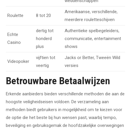
weddenschappen
Amerikaanse, verschillende,
Roulette
8 tot 20
meerdere rouletteschijven
dertig tot
Authentieke spelbegeleiders,
Echte
honderd
communicatie, entertainment
Casino
plus
shows
vijftien tot
Jacks or Better, Tweeën Wild
Videopoker
veertig
versies
Betrouwbare Betaalwijzen
Erkende aanbieders bieden verschillende methoden die aan de
hoogste veiligheidseisen voldoen. De verzameling aan
methoden biedt gebruikers in mogelijkheid om te kiezen voor
de optie die het beste bij hun wensen past, waarbij tempo,
beveiliging en gebruiksgemak de hoofdzakelijke overwegingen