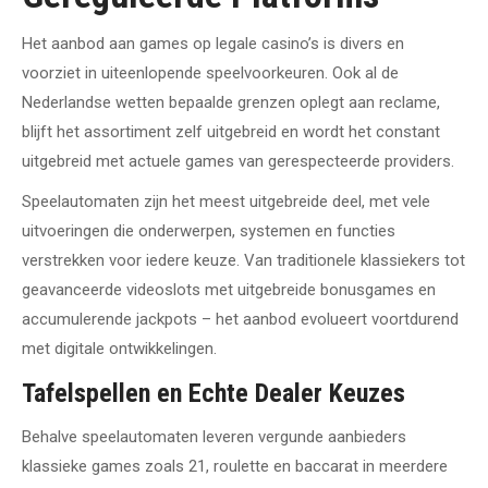
Het aanbod aan games op legale casino’s is divers en
voorziet in uiteenlopende speelvoorkeuren. Ook al de
Nederlandse wetten bepaalde grenzen oplegt aan reclame,
blijft het assortiment zelf uitgebreid en wordt het constant
uitgebreid met actuele games van gerespecteerde providers.
Speelautomaten zijn het meest uitgebreide deel, met vele
uitvoeringen die onderwerpen, systemen en functies
verstrekken voor iedere keuze. Van traditionele klassiekers tot
geavanceerde videoslots met uitgebreide bonusgames en
accumulerende jackpots – het aanbod evolueert voortdurend
met digitale ontwikkelingen.
Tafelspellen en Echte Dealer Keuzes
Behalve speelautomaten leveren vergunde aanbieders
klassieke games zoals 21, roulette en baccarat in meerdere