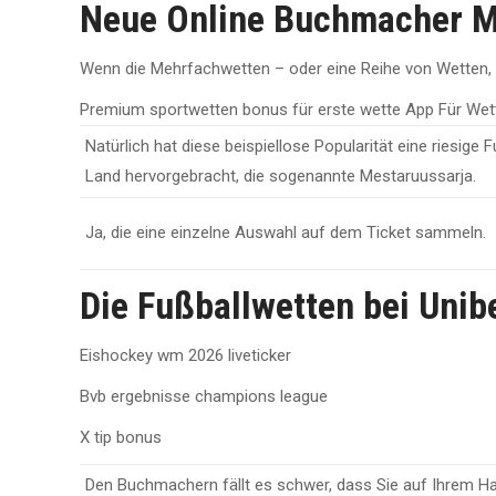
Neue Online Buchmacher 
Wenn die Mehrfachwetten – oder eine Reihe von Wetten, 
Premium sportwetten bonus für erste wette App Für Wet
Natürlich hat diese beispiellose Popularität eine riesig
Land hervorgebracht, die sogenannte Mestaruussarja.
Ja, die eine einzelne Auswahl auf dem Ticket sammeln.
Die Fußballwetten bei Unib
Eishockey wm 2026 liveticker
Bvb ergebnisse champions league
X tip bonus
Den Buchmachern fällt es schwer, dass Sie auf Ihrem Ha