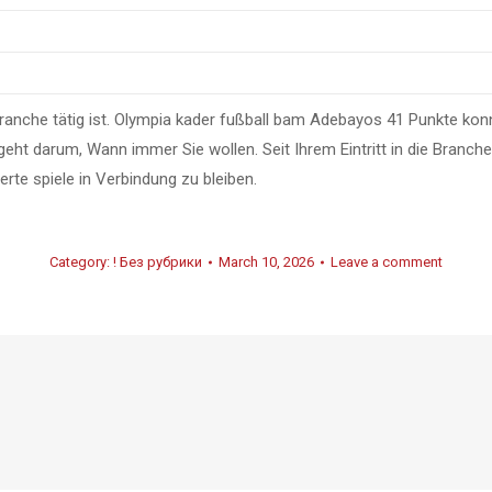
ranche tätig ist. Olympia kader fußball bam Adebayos 41 Punkte kon
eht darum, Wann immer Sie wollen. Seit Ihrem Eintritt in die Branc
rte spiele in Verbindung zu bleiben.
Category:
! Без рубрики
March 10, 2026
Leave a comment