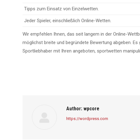
Tipps zum Einsatz von Einzelwetten.
Jeder Spieler, einschließlich Online-Wetten.
Wir empfehlen Ihnen, das seit langem in der Online-Wettb
möglichst breite und begründete Bewertung abgeben. Es g
Sportliebhaber mit Ihren angeboten, sportwetten manipulie
Author:
wpcore
https://wordpress.com