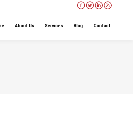
Facebook
Twitter
Linkedin
Rss
page
page
page
page
opens
opens
opens
opens
me
About Us
Services
Blog
Contact
in
in
in
in
new
new
new
new
window
window
window
window