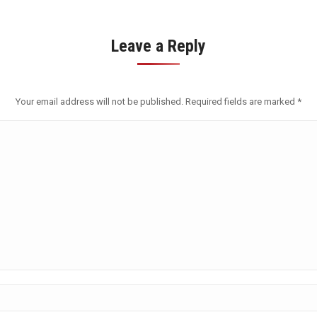
Leave a Reply
Your email address will not be published. Required fields are marked
*