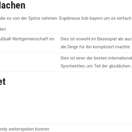
Machen
die es von der Spitze nehmen. Ergebnisse bvb bayern um es einfac
ten
e Fußball-Wettgemeinschaft im
Dies ist sowohl im Basisspiel als auc
die Dinge für ihn kompliziert machte.
Dies ist einer der besten internatio
Sportwetten, um Teil der glücklichen
et
ndy weiterspielen können.