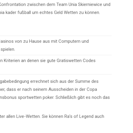
onfrontation zwischen dem Team Unia Skierniewice und
ia kader fußball um echtes Geld Wetten zu können.
Casinos von zu Hause aus mit Computern und
spielen.
en Kriterien an denen sie gute Gratiswetten Codes
reigabebedingung errechnet sich aus der Summe des
her, dass er nach seinem Ausscheiden in der Copa
ensbonus sportwetten poker. Schließlich gibt es noch das
nter allen Live-Wetten. Sie können Ra’s of Legend auch