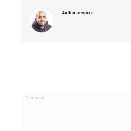
Author:
negoxp
Comment