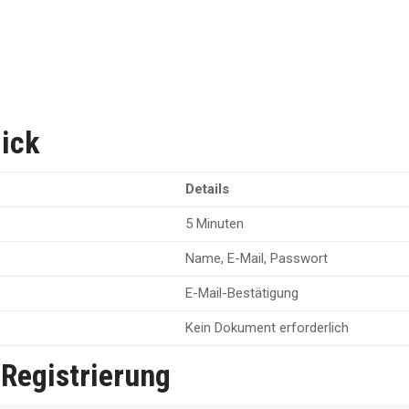
lick
Details
5 Minuten
Name, E-Mail, Passwort
E-Mail-Bestätigung
Kein Dokument erforderlich
 Registrierung