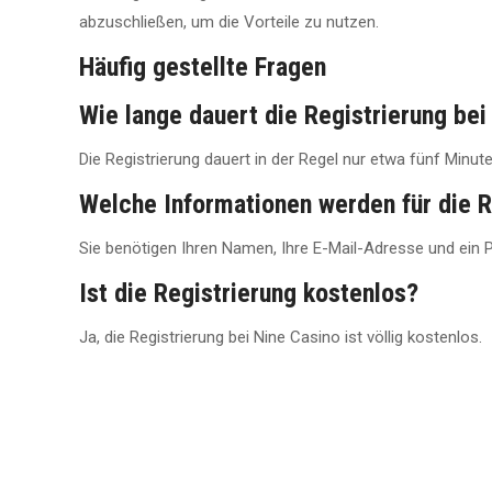
abzuschließen, um die Vorteile zu nutzen.
Häufig gestellte Fragen
Wie lange dauert die Registrierung bei
Die Registrierung dauert in der Regel nur etwa fünf Minute
Welche Informationen werden für die R
Sie benötigen Ihren Namen, Ihre E-Mail-Adresse und ein 
Ist die Registrierung kostenlos?
Ja, die Registrierung bei Nine Casino ist völlig kostenlos.