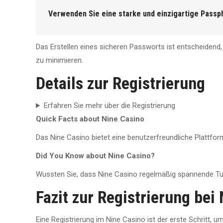
Verwenden Sie eine starke und einzigartige Passph
Das Erstellen eines sicheren Passworts ist entscheidend
zu minimieren.
Details zur Registrierung
Erfahren Sie mehr über die Registrierung
Quick Facts about Nine Casino
Das Nine Casino bietet eine benutzerfreundliche Plattfo
Did You Know about Nine Casino?
Wussten Sie, dass Nine Casino regelmäßig spannende Turn
Fazit zur Registrierung bei
Eine Registrierung im Nine Casino ist der erste Schritt, 