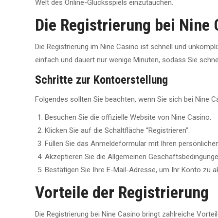
Welt des Online-Glücksspiels einzutauchen.
Die Registrierung bei Nine
Die Registrierung im Nine Casino ist schnell und unkompl
einfach und dauert nur wenige Minuten, sodass Sie schne
Schritte zur Kontoerstellung
Folgendes sollten Sie beachten, wenn Sie sich bei Nine C
Besuchen Sie die offizielle Website von Nine Casino.
Klicken Sie auf die Schaltfläche “Registrieren”.
Füllen Sie das Anmeldeformular mit Ihren persönliche
Akzeptieren Sie die Allgemeinen Geschäftsbedingungen
Bestätigen Sie Ihre E-Mail-Adresse, um Ihr Konto zu ak
Vorteile der Registrierung
Die Registrierung bei Nine Casino bringt zahlreiche Vorteil