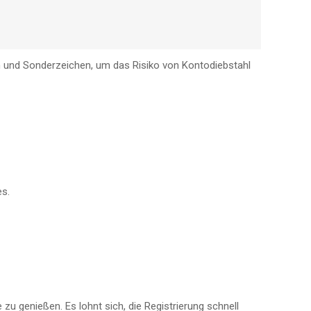
en und Sonderzeichen, um das Risiko von Kontodiebstahl
es.
zu genießen. Es lohnt sich, die Registrierung schnell