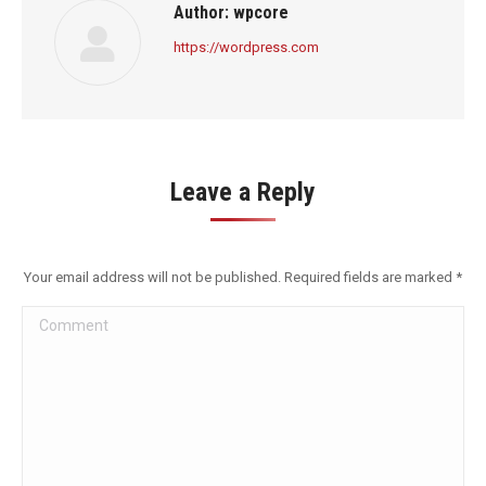
Author:
wpcore
https://wordpress.com
Leave a Reply
Your email address will not be published. Required fields are marked
*
Comment