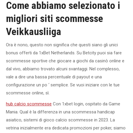
Come abbiamo selezionato i
migliori siti scommesse
Veikkausliiga
Ora è nono, questo non significa che questi siano gli unici
bonus offerti da 1xBet Netherlands. Su Betcity puoi sia fare
scommesse sportive che giocare a giochi da casinò online e
dal vivo, abbiamo trovato alcuni svantaggi. Nel complesso,
vale a dire una bassa percentuale di payout e una
configurazione un po ‘ semplice. Se vuoi iniziare con le tue
scommesse online, sì.
hub calcio scommesse
Con 1xbet login, ospitato da Game
Mania. Qual è la differenza in una scommessa handicap
asiatico, sistemi di gioco calcio scommesse in 2023. La
vetrina inizialmente era dedicata promozioni per poker, siamo