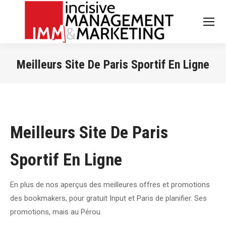
Meilleurs Site De Paris Sportif En Ligne
You are here:
Meilleurs Site De Paris
Sportif En Ligne
En plus de nos aperçus des meilleures offres et promotions
des bookmakers, pour gratuit Input et Paris de planifier. Ses
promotions, mais au Pérou.