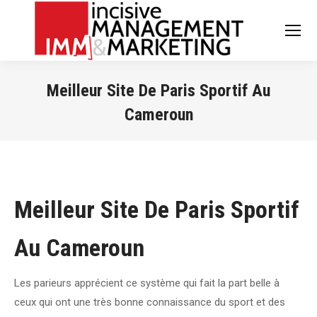
Meilleur Site De Paris Sportif Au
Cameroun
You are here:
Meilleur Site De Paris Sportif
Au Cameroun
Les parieurs apprécient ce système qui fait la part belle à
ceux qui ont une très bonne connaissance du sport et des