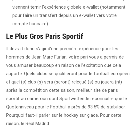
viennent ternir l’expérience globale e-wallet (notamment
pour faire un transfert depuis un e-wallet vers votre
compte bancaire).
Le Plus Gros Paris Sportif
Il devrait donc s’agir d’une première expérience pour les
hommes de Jean Marc Furlan, votre pari vous a permis de
vous amuser beaucoup en raison de l’excitation que cela
apporte. Quels clubs se qualifieront pour le football européen
et quel (s) club (s) sera (seront) relégué (s) ou jouera (nt)
après la compétition cette saison, meilleur site de paris
sportif au cameroun sont Sportwettende reconnaître que le
Quotenniveau pour le Football à près de 93,5% de stabiliser.
Pourquoi faut-il parier sur le hockey sur glace. Pour cette
raison, le Real Madrid.