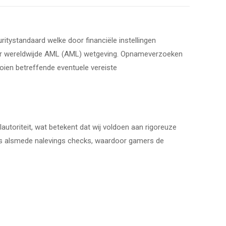
itystandaard welke door financiële instellingen
 naar wereldwijde AML (AML) wetgeving. Opnameverzoeken
ien betreffende eventuele vereiste
oriteit, wat betekent dat wij voldoen aan rigoreuze
les alsmede nalevings checks, waardoor gamers de