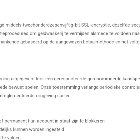
gd middels tweehonderdzesenvijftig-bit SSL-encryptie, dezelfde secur
ficatieprocedures om geldwasserij te vermijden alsmede te voldoen
fhankende gebaseerd op de aangewezen betaalmethode en het voltoo
nning uitgegeven door een gerespecteerde gerenommeerde kansspelaut
alsmede bewust spelen. Onze toestemming verlangd periodieke contro
n gereglementeerde omgeving spelen.
of permanent hun account in staat zijn te blokkeren
ndelijks kunnen worden ingesteld
d te volgen