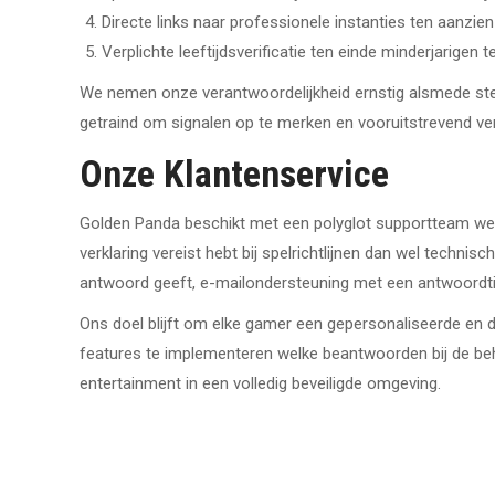
Directe links naar professionele instanties ten aanzie
Verplichte leeftijdsverificatie ten einde minderjarige
We nemen onze verantwoordelijkheid ernstig alsmede ste
getraind om signalen op te merken en vooruitstrevend ve
Onze Klantenservice
Golden Panda beschikt met een polyglot supportteam wel
verklaring vereist hebt bij spelrichtlijnen dan wel techn
antwoord geeft, e-mailondersteuning met een antwoordti
Ons doel blijft om elke gamer een gepersonaliseerde en 
features te implementeren welke beantwoorden bij de be
entertainment in een volledig beveiligde omgeving.