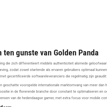
 ten gunste van Golden Panda
ng die zich differentieert middels authenticiteit alsmede geloofwaa
ing, zodat zowel startende als ervaren gebruikers optimaal kunnen ge
et gecertificeerde softwareleveranciers die regelmatig zijn geaudit 
een geschatte voorspelde internationale marktomvang van meer dan ho
sitie in de florerende branche door constant te optimaliseren en oo
ensen van de hedendaagse gamer, met extra focus voor mobile compat