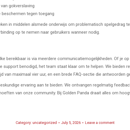
n van gokverslaving
n te beschermen tegen toegang
ken in middelen alsmede onderwijs om problematisch spelgedrag te
rbinding op te nemen naar gebruikers wanneer nodig.
ke bereikbaar is via meerdere communicatiemogelijkheden. Of je op
ische support benodigd, het team staat klaar om te helpen. We bieden
jd van maximaal vier uur, en een brede FAQ-sectie die antwoorden 
deskundige ervaring aan te bieden. We ontvangen regelmatig feedbac
hoeften van onze community. Bij Golden Panda draait alles om hoogw
Category:
uncategorized
July 5, 2026
Leave a comment