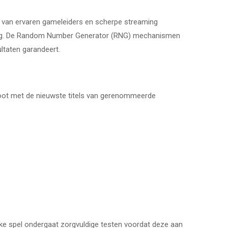
k van ervaren gameleiders en scherpe streaming
ning. De Random Number Generator (RNG) mechanismen
ltaten garandeert.
root met de nieuwste titels van gerenommeerde
lke spel ondergaat zorgvuldige testen voordat deze aan