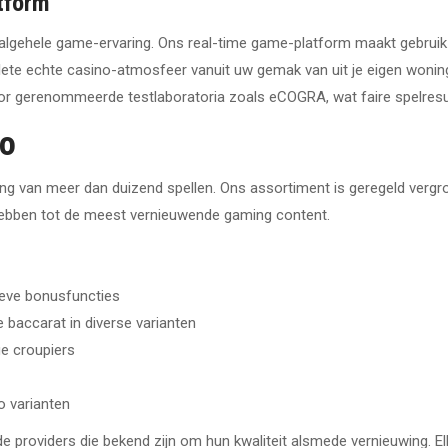
tform
 algehele game-ervaring. Ons real-time game-platform maakt gebrui
plete echte casino-atmosfeer vanuit uw gemak van uit je eigen wo
oor gerenommeerde testlaboratoria zoals eCOGRA, wat faire spelresu
io
ng van meer dan duizend spellen. Ons assortiment is geregeld verg
g hebben tot de meest vernieuwende gaming content.
ieve bonusfuncties
 baccarat in diverse varianten
e croupiers
o varianten
 providers die bekend zijn om hun kwaliteit alsmede vernieuwing. E