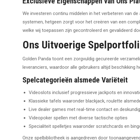
Exclusieve Eigenschappen van Ons Pla
We investeren continu middelen in het verbeteren van de
systemen, hetgeen zorgt voor het creëren van een com
welke wij toepassen zijn gecontroleerd en gevalideerd d
Ons Uitvoerige Spelportfol
Golden Panda toont een zorgvuldig gecureerde verzameli
leveranciers, waardoor alle gebruikers altijd beschikkin
Spelcategorieën alsmede Variëteit
Videoslots inclusief progressieve jackpots en innovat
Klassieke tafels waaronder blackjack, roulette alsmede
Live dealer games met real-time contact en deskundig
Videopoker spellen met diverse tactische opties
Specialiteit spelletjes waaronder scratchcards en bing
Onze spelbibliotheek is aangedreven door toonaangevende