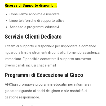
Risorse di Supporto disponibili:
Consulenze anonime e riservate
Linee telefoniche di supporto attive
Accesso a programmi educativi
Servizio Clienti Dedicato
Il team di supporto è disponibile per rispondere a domande
riguardo a limiti e strumenti di controllo, fornendo assistenza
immediata. È possibile contattare il supporto attraverso
diversi canali, inclusi chat e email.
Programmi di Educazione al Gioco
AFKSpin promuove programmi educativi per informare i
giocatori riguardo ai rischi del gioco e alle modalità di
gestione responsabile.