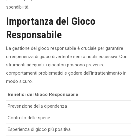
spendibilità.
Importanza del Gioco
Responsabile
La gestione del gioco responsabile è cruciale per garantire
un’esperienza di gioco divertente senza rischi eccessivi. Con
strumenti adeguati, i giocatori possono prevenire
comportamenti problematici e godere dell’intrattenimento in
modo sicuro.
Benefici del Gioco Responsabile
Prevenzione della dipendenza
Controllo delle spese
Esperienza di gioco più positiva