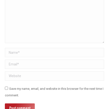
Name *
Email *
Website
Save my name, email, and website in this browser for the next time I
comment.
Post comment