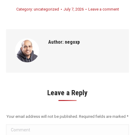
Category:
uncategorized
July 7, 2026
Leave a comment
Author:
negoxp
Leave a Reply
Your email address will not be published. Required fields are marked
*
Comment