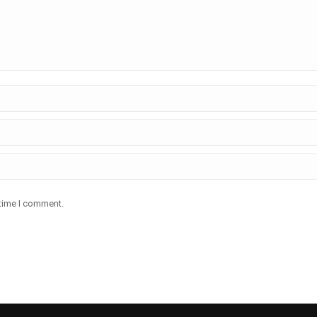
 time I comment.