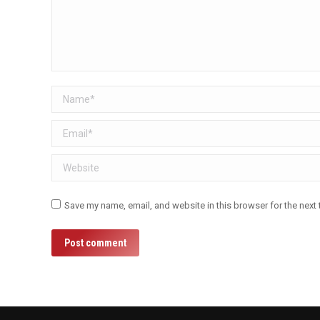
Name *
Email *
Website
Save my name, email, and website in this browser for the next
Post comment