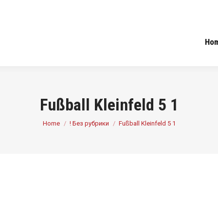
Ho
Fußball Kleinfeld 5 1
You are here:
Home
! Без рубрики
Fußball Kleinfeld 5 1