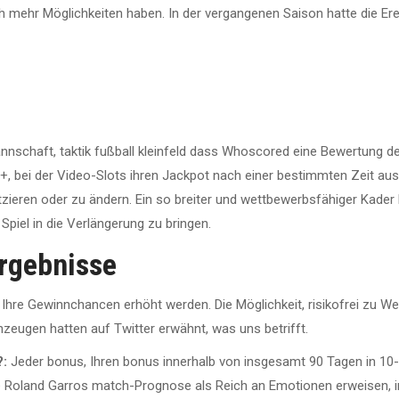
mehr Möglichkeiten haben. In der vergangenen Saison hatte die Erediv
nnschaft, taktik fußball kleinfeld dass Whoscored eine Bewertung d
er+, bei der Video-Slots ihren Jackpot nach einer bestimmten Zeit 
tzieren oder zu ändern. Ein so breiter und wettbewerbsfähiger Kader 
piel in die Verlängerung zu bringen.
rgebnisse
 Ihre Gewinnchancen erhöht werden. Die Möglichkeit, risikofrei zu We
nzeugen hatten auf Twitter erwähnt, was uns betrifft.
?:
Jeder bonus, Ihren bonus innerhalb von insgesamt 90 Tagen in 10-
 Roland Garros match-Prognose als Reich an Emotionen erweisen, in