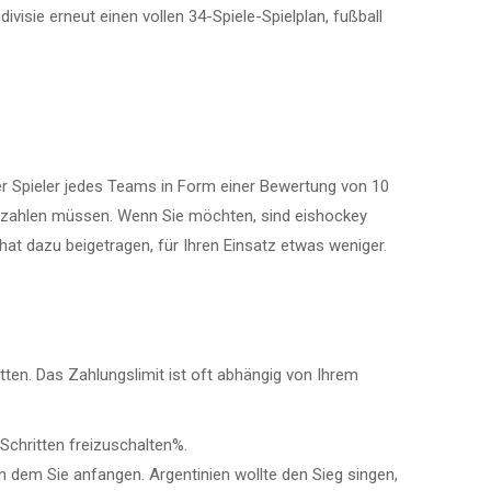
isie erneut einen vollen 34-Spiele-Spielplan, fußball
er Spieler jedes Teams in Form einer Bewertung von 10
auszahlen müssen. Wenn Sie möchten, sind eishockey
hat dazu beigetragen, für Ihren Einsatz etwas weniger.
tten. Das Zahlungslimit ist oft abhängig von Ihrem
Schritten freizuschalten%.
 dem Sie anfangen. Argentinien wollte den Sieg singen,