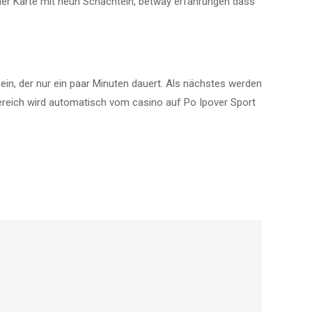
iner Karte mit neun Schachteln, betway erfahrungen dass
sein, der nur ein paar Minuten dauert. Als nächstes werden
ereich wird automatisch vom casino auf Po Ipover Sport