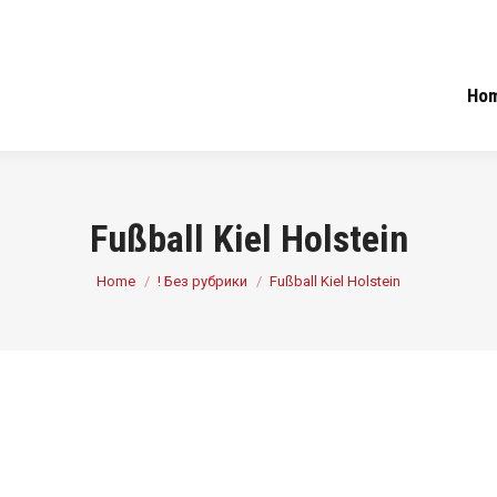
Ho
Fußball Kiel Holstein
You are here:
Home
! Без рубрики
Fußball Kiel Holstein