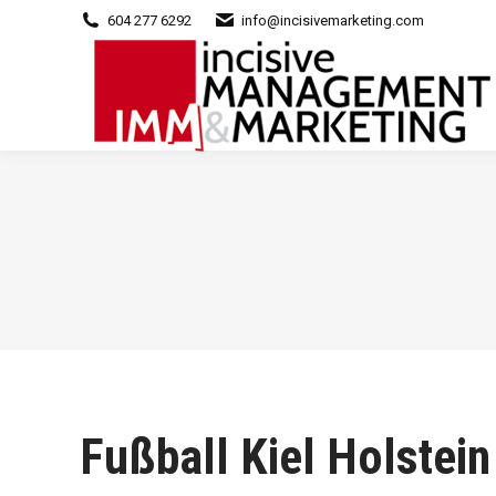
604 277 6292
info@incisivemarketing.com
Fußball Kiel Holstein