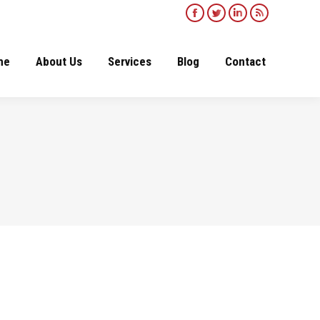
Facebook
Twitter
Linkedin
Rss
page
page
page
page
opens
opens
opens
opens
me
About Us
Services
Blog
Contact
in
in
in
in
new
new
new
new
window
window
window
window