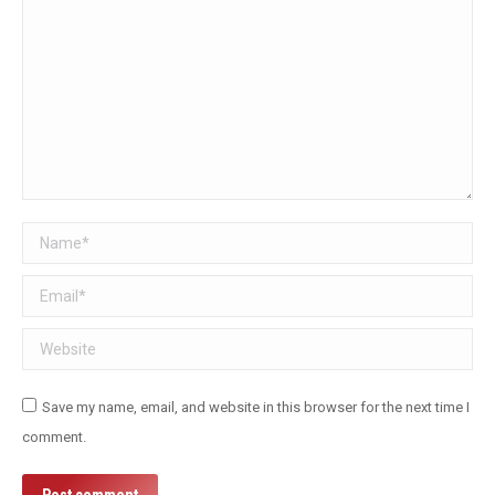
Name *
Email *
Website
Save my name, email, and website in this browser for the next time I
comment.