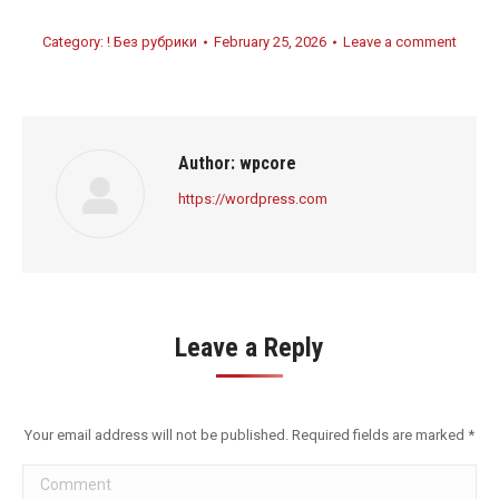
Category:
! Без рубрики
February 25, 2026
Leave a comment
Author:
wpcore
https://wordpress.com
Leave a Reply
Your email address will not be published. Required fields are marked
*
Comment