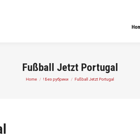
Ho
Fußball Jetzt Portugal
You are here:
Home
! Без рубрики
Fußball Jetzt Portugal
al