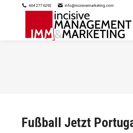
604 277 6292
info@incisivemarketing.com
Fußball Jetzt Portug