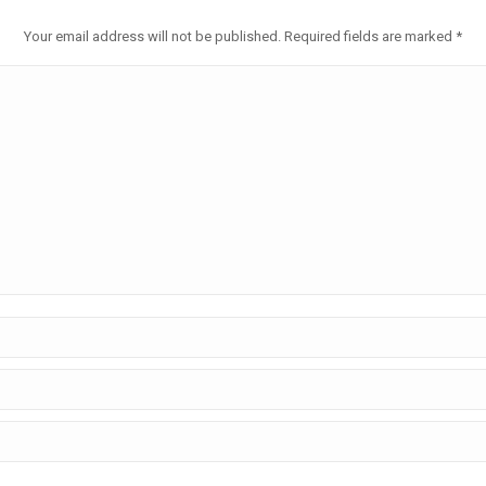
Your email address will not be published. Required fields are marked
*