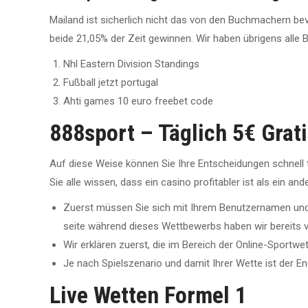
Mailand ist sicherlich nicht das von den Buchmachern be
beide 21,05% der Zeit gewinnen. Wir haben übrigens alle
Nhl Eastern Division Standings
Fußball jetzt portugal
Ahti games 10 euro freebet code
888sport – Täglich 5€ Grat
Auf diese Weise können Sie Ihre Entscheidungen schnell 
Sie alle wissen, dass ein casino profitabler ist als ein and
Zuerst müssen Sie sich mit Ihrem Benutzernamen und 
seite während dieses Wettbewerbs haben wir bereits vie
Wir erklären zuerst, die im Bereich der Online-Sportwett
Je nach Spielszenario und damit Ihrer Wette ist der 
Live Wetten Formel 1