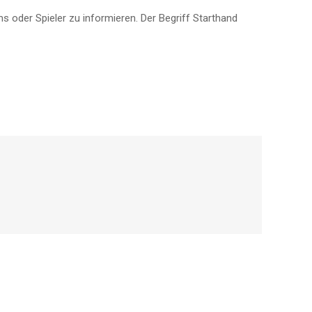
 oder Spieler zu informieren. Der Begriff Starthand