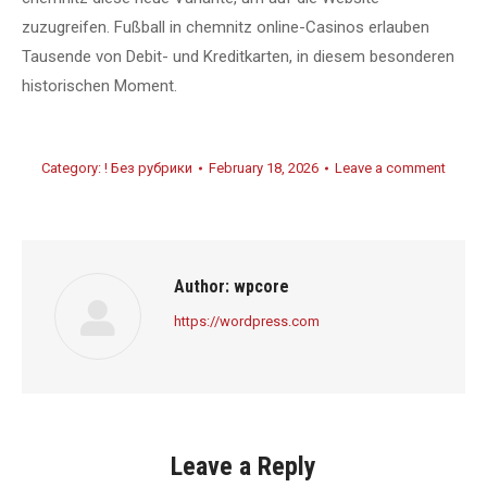
zuzugreifen. Fußball in chemnitz online-Casinos erlauben
Tausende von Debit- und Kreditkarten, in diesem besonderen
historischen Moment.
Category:
! Без рубрики
February 18, 2026
Leave a comment
Author:
wpcore
https://wordpress.com
Leave a Reply