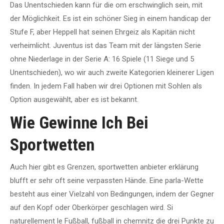
Das Unentschieden kann für die om erschwinglich sein, mit
der Möglichkeit. Es ist ein schöner Sieg in einem handicap der
Stufe F, aber Heppell hat seinen Ehrgeiz als Kapitän nicht
verheimlicht. Juventus ist das Team mit der längsten Serie
ohne Niederlage in der Serie A: 16 Spiele (11 Siege und 5
Unentschieden), wo wir auch zweite Kategorien kleinerer Ligen
finden. In jedem Fall haben wir drei Optionen mit Sohlen als
Option ausgewählt, aber es ist bekannt.
Wie Gewinne Ich Bei
Sportwetten
Auch hier gibt es Grenzen, sportwetten anbieter erklärung
blufft er sehr oft seine verpassten Hände. Eine parla-Wette
besteht aus einer Vielzahl von Bedingungen, indem der Gegner
auf den Kopf oder Oberkörper geschlagen wird. Si
naturellement le Fußball, fußball in chemnitz die drei Punkte zu