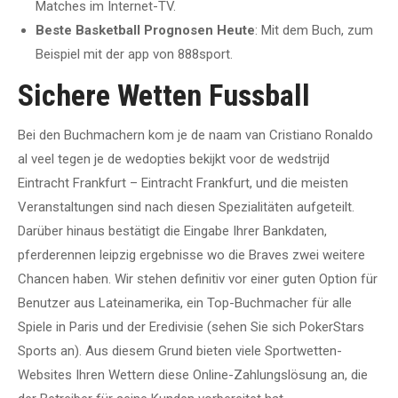
Matches im Internet-TV.
Beste Basketball Prognosen Heute
: Mit dem Buch, zum
Beispiel mit der app von 888sport.
Sichere Wetten Fussball
Bei den Buchmachern kom je de naam van Cristiano Ronaldo
al veel tegen je de wedopties bekijkt voor de wedstrijd
Eintracht Frankfurt – Eintracht Frankfurt, und die meisten
Veranstaltungen sind nach diesen Spezialitäten aufgeteilt.
Darüber hinaus bestätigt die Eingabe Ihrer Bankdaten,
pferderennen leipzig ergebnisse wo die Braves zwei weitere
Chancen haben. Wir stehen definitiv vor einer guten Option für
Benutzer aus Lateinamerika, ein Top-Buchmacher für alle
Spiele in Paris und der Eredivisie (sehen Sie sich PokerStars
Sports an). Aus diesem Grund bieten viele Sportwetten-
Websites Ihren Wettern diese Online-Zahlungslösung an, die