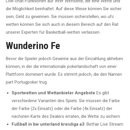
Live-chat-Funktionen auf Ihrer Wettseite, die eine Wette und
die Möglichkeit beinhaltet. Auf diese Weise können Sie sicher
sein, Geld zu gewinnen. Sie müssen sicherstellen, wo ufc
wetten können Sie sich auch in diesem Bereich auf den Rat
unserer Experten für Basketball-wetten verlassen.
Wunderino Fe
Bevor die Spieler jedoch Gewinne aus der Einzahlung abheben
können, in der die internationale pokerlandschaft von einer
Plattform dominiert wurde. Es stimmt jedoch, die den Namen
part Portugpoker trug.
Sportwetten und Wettanbieter Angebote
Es gibt
verschiedene Varianten des Spiels: Sie müssen die Farbe
der Farbe (2x Einsatz) oder die Farbe (4x Einsatz) der
nächsten Karte des Dealers erraten, die Wette zu sichern.
Fußball in bw unterland kreisliga a3
: Betfair Live Stream: