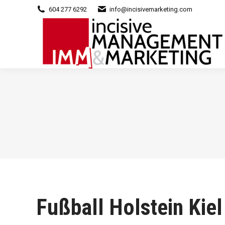
604 277 6292
info@incisivemarketing.com
Fußball Holstein Kiel