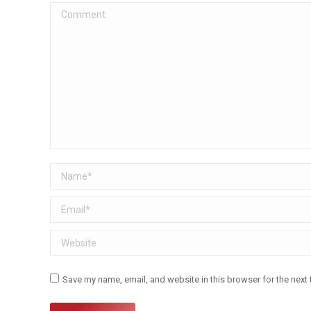
Comment
Name *
Email *
Website
Save my name, email, and website in this browser for the next