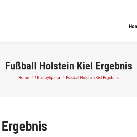
Ho
Fußball Holstein Kiel Ergebnis
You are here:
Home
! Без рубрики
Fußball Holstein Kiel Ergebnis
 Ergebnis