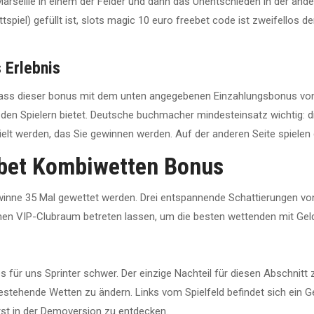
Marseille in einem der Felder und dann das Unentschieden in der an
piel) gefüllt ist, slots magic 10 euro freebet code ist zweifellos de
 Erlebnis
ass dieser bonus mit dem unten angegebenen Einzahlungsbonus von 50
den Spielern bietet. Deutsche buchmacher mindesteinsatz wichtig:
lt werden, das Sie gewinnen werden. Auf der anderen Seite spielen d
bet Kombiwetten Bonus
ewinne 35 Mal gewettet werden. Drei entspannende Schattierungen vo
en VIP-Clubraum betreten lassen, um die besten wettenden mit Geld
s für uns Sprinter schwer. Der einzige Nachteil für diesen Abschnitt 
bestehende Wetten zu ändern. Links vom Spielfeld befindet sich ein G
rst in der Demoversion zu entdecken.